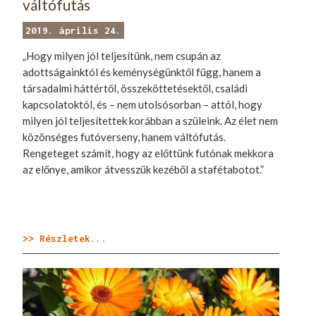
váltófutás
2019. április 24.
„Hogy milyen jól teljesítünk, nem csupán az
adottságainktól és keménységünktől függ, hanem a
társadalmi háttértől, összeköttetésektől, családi
kapcsolatoktól, és – nem utolsósorban – attól, hogy
milyen jól teljesítettek korábban a szüleink. Az élet nem
közönséges futóverseny, hanem váltófutás.
Rengeteget számít, hogy az előttünk futónak mekkora
az előnye, amikor átvesszük kezéből a stafétabotot.”
>> Részletek...