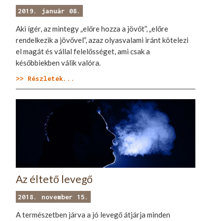
2019. január 08.
Aki ígér, az mintegy „előre hozza a jövőt”, „előre
rendelkezik a jövővel”, azaz olyasvalami iránt kötelezi
el magát és vállal felelősséget, ami csak a
későbbiekben válik valóra.
>> Részletek...
Az éltető levegő
2018. november 15.
A természetben járva a jó levegő átjárja minden