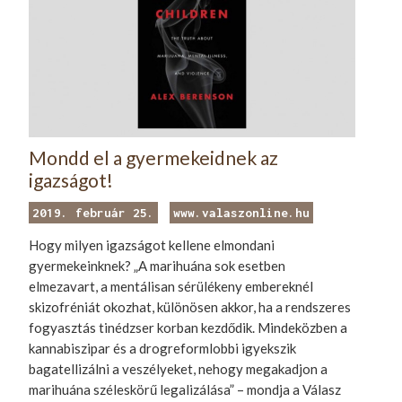
Mondd el a gyermekeidnek az
igazságot!
2019. február 25.
www.valaszonline.hu
Hogy milyen igazságot kellene elmondani
gyermekeinknek? „A marihuána sok esetben
elmezavart, a mentálisan sérülékeny embereknél
skizofréniát okozhat, különösen akkor, ha a rendszeres
fogyasztás tinédzser korban kezdődik. Mindeközben a
kannabiszipar és a drogreformlobbi igyekszik
bagatellizálni a veszélyeket, nehogy megakadjon a
marihuána széleskörű legalizálása” – mondja a Válasz