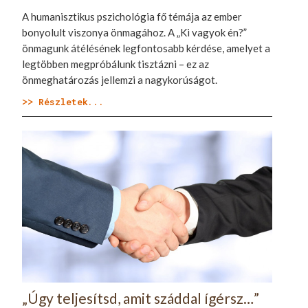
A humanisztikus pszichológia fő témája az ember
bonyolult viszonya önmagához. A „Ki vagyok én?”
önmagunk átélésének legfontosabb kérdése, amelyet a
legtöbben megpróbálunk tisztázni – ez az
önmeghatározás jellemzi a nagykorúságot.
>> Részletek...
„Úgy teljesítsd, amit száddal ígérsz…”