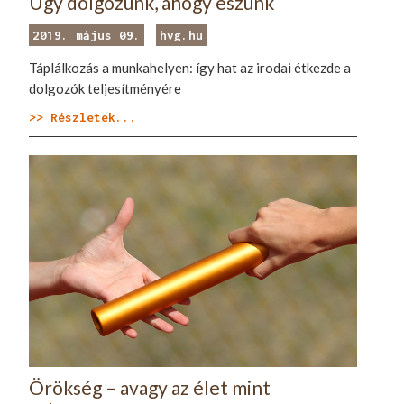
Úgy dolgozunk, ahogy eszünk
2019. május 09.
hvg.hu
Táplálkozás a munkahelyen: így hat az irodai étkezde a
dolgozók teljesítményére
>> Részletek...
Örökség – avagy az élet mint