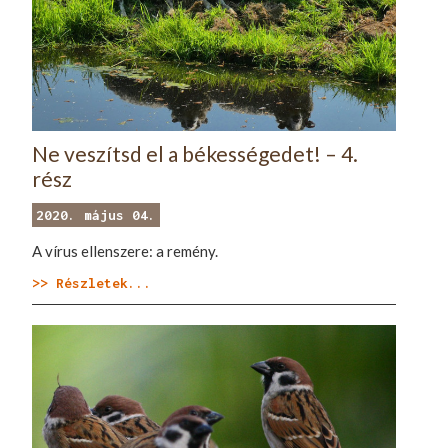
Ne veszítsd el a békességedet! – 4.
rész
2020. május 04.
A vírus ellenszere: a remény.
>> Részletek...