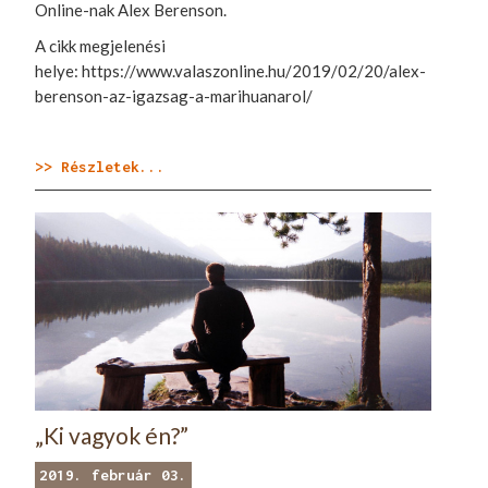
Online-nak Alex Berenson.
A cikk megjelenési
helye: https://www.valaszonline.hu/2019/02/20/alex-
berenson-az-igazsag-a-marihuanarol/
>> Részletek...
„Ki vagyok én?”
2019. február 03.