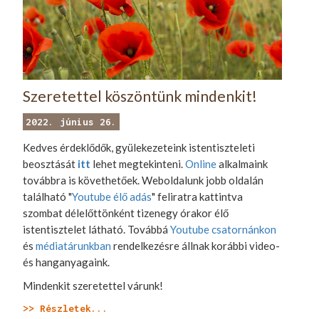
Szeretettel köszöntünk mindenkit!
2022. június 26.
Kedves érdeklődők, gyülekezeteink istentiszteleti
beosztását
itt
lehet megtekinteni.
Online
alkalmaink
továbbra is követhetőek. Weboldalunk jobb oldalán
található "
Youtube élő adás
" feliratra kattintva
szombat délelőttönként tizenegy órakor élő
istentisztelet látható. Továbbá
Youtube csatornánkon
és
médiatárunkban
rendelkezésre állnak korábbi video-
és hanganyagaink.
Mindenkit szeretettel várunk!
>> Részletek...