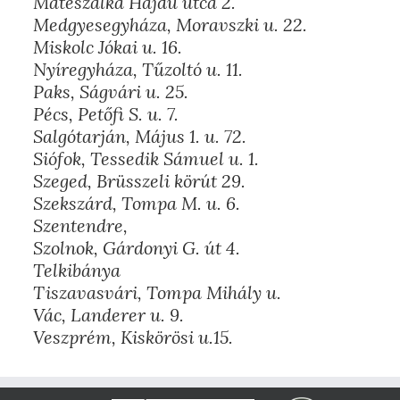
Mátészalka Hajdu utca 2.
Medgyesegyháza, Moravszki u. 22.
Miskolc Jókai u. 16.
Nyíregyháza, Tűzoltó u. 11.
Paks, Ságvári u. 25.
Pécs, Petőfi S. u. 7.
Salgótarján, Május 1. u. 72.
Siófok, Tessedik Sámuel u. 1.
Szeged, Brüsszeli körút 29.
Szekszárd, Tompa M. u. 6.
Szentendre,
Szolnok, Gárdonyi G. út 4.
Telkibánya
Tiszavasvári, Tompa Mihály u.
Vác, Landerer u. 9.
Veszprém, Kiskörösi u.15.