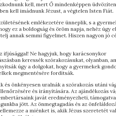
aszkodnunk kell, mert Ő mindenképpen üdvözíten
ben kell imádnunk Jézust, a végtelen Isten Fiát.
születésének emlékezetére ünneplik, s a gyerme
, hogy ez a boldogság és öröm napja, nehéz úgy 
telj annak semmi figyelmet. Hiszen nagyon jó cé
 ifjúsággal! Ne hagyjuk, hogy karácsonykor
ászásban keressék szórakozásukat, olyanban, a
rányítsák úgy a dolgokat, hogy a gyermekek gondo
 lelkek megmentésére fordítsák.
nák és önkényesen uralnák a szórakozás utáni vá
llenőrzésére és irányítására. Az ajándékozás vá
 embertársaink javát eredményezheti, támogatv
águnkba jött. Az önmegtagadás és az önfeláldoz
ellemezze a miénket is, akik Jézus szeretetét val