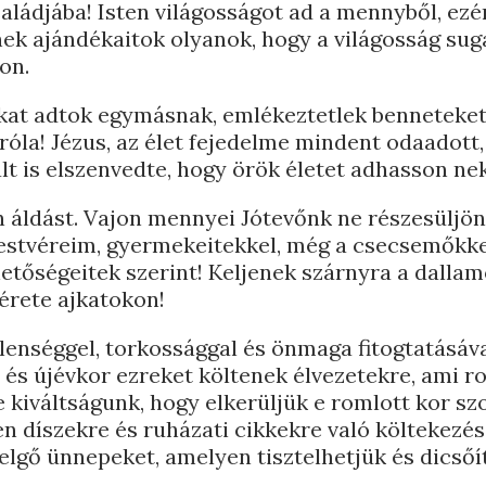
ládjába! Isten világosságot ad a mennyből, ezé
nek ajándékaitok olyanok, hogy a világosság sug
ton.
kat adtok egymásnak, emlékeztetlek benneteke
róla! Jézus, az élet fejedelme mindent odaadott
lt is elszenvedte, hogy örök életet adhasson n
n áldást. Vajon mennyei Jótevőnk ne részesüljön
 Testvéreim, gyermekeitekkel, még a csecsemőkkel
etőségeitek szerint! Keljenek szárnyra a dalla
sérete ajkatokon!
lenséggel, torkossággal és önmaga fitogtatásával
és újévkor ezreket költenek élvezetekre, ami r
 kiváltságunk, hogy elkerüljük e romlott kor szo
en díszekre és ruházati cikkekre való költekezés
lgő ünnepeket, amelyen tisztelhetjük és dicsőí