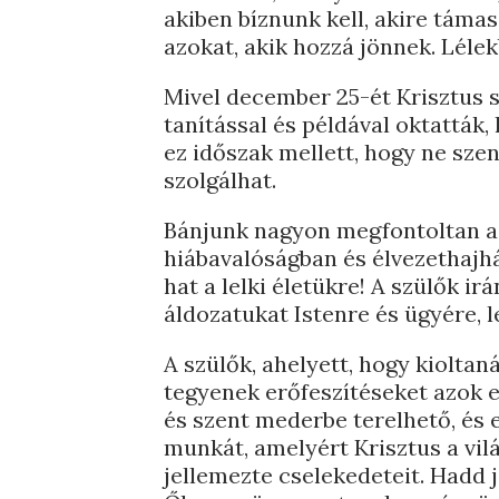
akiben bíznunk kell, akire tám
azokat, akik hozzá jönnek. Lélek
Mivel december 25-ét Krisztus 
tanítással és példával oktatták
ez időszak mellett, hogy ne szen
szolgálhat.
Bánjunk nagyon megfontoltan az
hiábavalóságban és élvezethajh
hat a lelki életükre! A szülők i
áldozatukat Istenre és ügyére,
A szülők, ahelyett, hogy kiolta
tegyenek erőfeszítéseket azok e
és szent mederbe terelhető, és
munkát, amelyért Krisztus a vil
jellemezte cselekedeteit. Hadd j