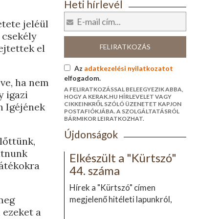
Heti hírlevél
tete jeléül
 csekély
jtettek el
FELIRATKOZÁS
Az
adatkezelési nyilatkozatot
elfogadom.
éve, ha nem
A FELIRATKOZÁSSAL BELEEGYEZIK ABBA,
y igazi
HOGY A KERAK.HU HÍRLEVELET VAGY
CIKKEINKRŐL SZÓLÓ ÜZENETET KAPJON
n Igéjének
POSTAFIÓKJÁBA. A SZOLGÁLTATÁSRÓL
BÁRMIKOR LEIRATKOZHAT.
Újdonságok
lőttünk,
átnunk
Elkészült a "Kürtszó"
játékokra
44. száma
Hírek a "Kürtszó" címen
 meg
megjelenő hitéleti lapunkról,
 ezeket a