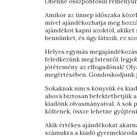
Őbenne összpontosul reményünk
Amikor az ünnep időszaka közele
mivel ajándékozhatja meg hozzát
ajándékot kapni azoktól, akiket 
bennünket, és úgy látszik, ez 
Helyes egymás megajándékozása 
feledkezünk meg Istenről, legjo
jótétemény az elfogadónak! Oly
megértésében. Gondoskodjunk j
Sokaknak nincs könyvük és kiadv
ahová biztosan befektethetjük a
kiadónk olvasmányaival. A sok p
költenek, össze lehetne gyűjte
Akik értékes ajándékokat akarn
számukra a kiadó gyermekirodalm