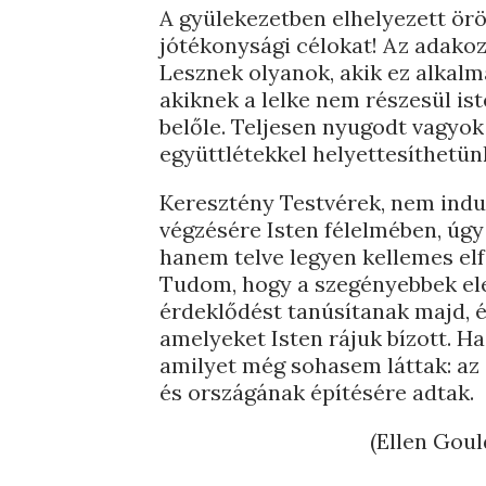
A gyülekezetben elhelyezett örök
jótékonysági célokat! Az adako
Lesznek olyanok, akik ez alkalm
akiknek a lelke nem részesül i
belőle. Teljesen nyugodt vagyok
együttlétekkel helyettesíthetü
Keresztény Testvérek, nem indul
végzésére Isten félelmében, úgy
hanem telve legyen kellemes elf
Tudom, hogy a szegényebbek ele
érdeklődést tanúsítanak majd, 
amelyeket Isten rájuk bízott. 
amilyet még sohasem láttak: az
és országának építésére adtak.
(Ellen Goul