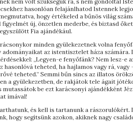
knek nem volt szükségük rá, s nem gondoltál Ist
lcsekhez hasonlóan felajánlhatod Istennek legj
megmutatva, hogy értékeled a bűnös világ szám
 figyelmét új, önzetlen mederbe, és biztasd őket
 egyszülött Fia ajándékául.
arácsonykor minden gyülekezetnek volna fenyőf
 adományaikat az istentisztelet háza számára. 
érdésekkel: „Legyen-e fenyőfánk? Nem lesz-e a
oz hasonlóvá teheted, ha hajlamos vagy rá, vagy 
érővé teheted.” Semmi bűn sincs az illatos örökz
en a gyülekezetben, de rakjátok tele ágait jóté
és mutassátok be ezt karácsonyi ajándékként Jéz
at imával!
rthatunk, és kell is tartanunk a rászorulókért. 
k, hogy segítsünk azokon, akiknek nagy családo