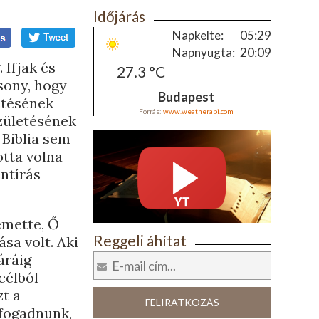
Időjárás
Napkelte:
05:29
Napnyugta:
20:09
 Ifjak és
27.3 °C
sony, hogy
Budapest
etésének
Forrás:
www.weatherapi.com
zületésének
 Biblia sem
otta volna
entírás
temette, Ő
Reggeli áhítat
sa volt. Aki
áráig
célból
zt a
FELIRATKOZÁS
l fogadnunk,