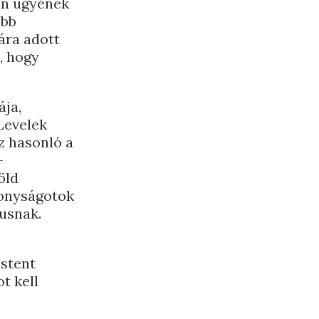
en ügyének
obb
ára adott
, hogy
ája,
Levelek
z hasonló a
–
öld
konyságotok
usnak.
Istent
t kell