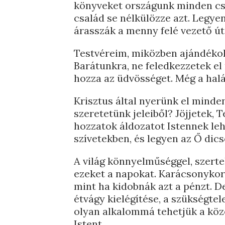
könyveket országunk minden csa
család se nélkülözze azt. Legye
árasszák a menny felé vezető ú
Testvéreim, miközben ajándéko
Barátunkra, ne feledkezzetek el 
hozza az üdvösséget. Még a halá
Krisztus által nyerünk el minde
szeretetünk jeleiből? Jöjjetek,
hozzatok áldozatot Istennek leh
szívetekben, és legyen az Ő dic
A világ könnyelműséggel, szerte
ezeket a napokat. Karácsonykor 
mint ha kidobnák azt a pénzt. De
étvágy kielégítése, a szükségtel
olyan alkalommá tehetjük a köze
Istent.