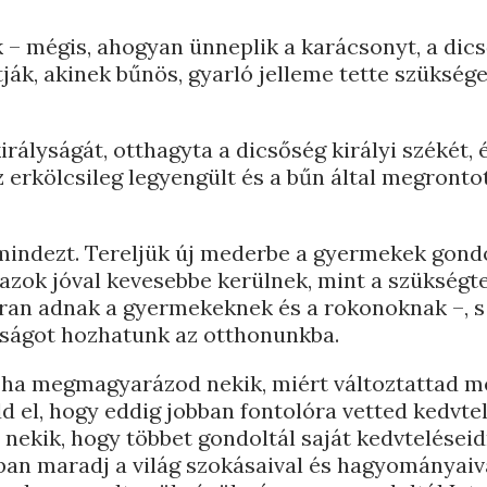
k – mégis, ahogyan ünneplik a karácsonyt, a dic
ják, akinek bűnös, gyarló jelleme tette szükség
irályságát, otthagyta a dicsőség királyi székét, é
 erkölcsileg legyengült és a bűn által megronto
mindezt. Tereljük új mederbe a gyermekek gondo
s azok jóval kevesebbe kerülnek, mint a szükségt
ran adnak a gyermekeknek és a rokonoknak –, s
gságot hozhatunk az otthonunkba.
 ha megmagyarázod nekik, miért változtattad m
 el, hogy eddig jobban fontolóra vetted kedvte
 nekik, hogy többet gondoltál saját kedvteléseid
an maradj a világ szokásaival és hagyományaiva