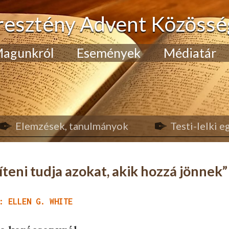
resztény Advent Közössé
agunkról
Események
Médiatár
Elemzések, tanulmányok
Testi-lelki 
eni tudja azokat, akik hozzá jönnek”
: ELLEN G. WHITE