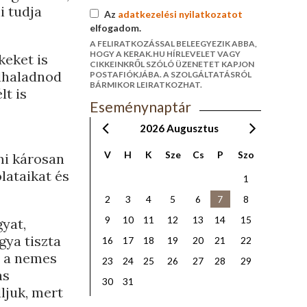
i tudja
Az
adatkezelési nyilatkozatot
elfogadom.
A FELIRATKOZÁSSAL BELEEGYEZIK ABBA,
HOGY A KERAK.HU HÍRLEVELET VAGY
keket is
CIKKEINKRŐL SZÓLÓ ÜZENETET KAPJON
elhaladnod
POSTAFIÓKJÁBA. A SZOLGÁLTATÁSRÓL
BÁRMIKOR LEIRATKOZHAT.
lt is
Eseménynaptár
2026
Augusztus
V
H
K
Sze
Cs
P
Szo
mi károsan
lataikat és
1
2
3
4
5
6
7
8
9
10
11
12
13
14
15
gyat,
gya tiszta
16
17
18
19
20
21
22
a a nemes
23
24
25
26
27
28
29
ás
30
31
ljuk, mert