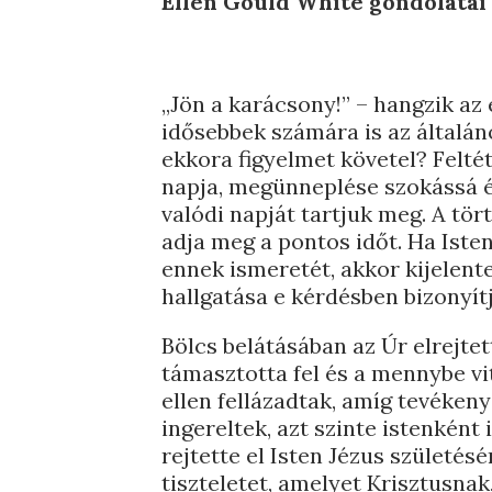
Ellen Gould White gondolatai
„Jön a karácsony!” – hangzik az e
idősebbek számára is az általán
ekkora figyelmet követel? Felté
napja, megünneplése szokássá é
valódi napját tartjuk meg. A tö
adja meg a pontos időt. Ha Ist
ennek ismeretét, akkor kijelente
hallgatása e kérdésben bizonyít
Bölcs belátásában az Úr elrejtet
támasztotta fel és a mennybe vi
ellen fellázadtak, amíg tevékeny
ingereltek, azt szinte istenként
rejtette el Isten Jézus születés
tiszteletet, amelyet Krisztusnak