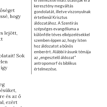
értelmezése miatt utasítják el a
keresztény megváltás
sőséget
gondolatát, illetve viszonyulnak
essé, hogy
értetlenül Krisztus
áldozatához. A Szentírás
szépséges evangéliuma a
s lejött,
különféle téves elképzelésekkel
tt
szemben éppen az, hogy Isten
hoz áldozatot a bűnös
emberért. Alábbi írásunk témája
latait! Sok
az „engesztelő áldozat”
elen
antropomorf és biblikus
 így
értelmezése.
eg
lésüket,
re és az ő
l, ezért