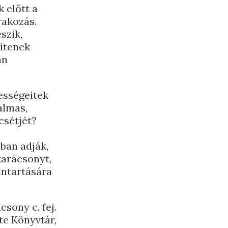
k előtt a
rakozás.
szik,
rítenek
an
ességeitek
almas,
csétjét?
ban adják,
karácsonyt,
nntartására
sony c. fej.
te Könyvtár,