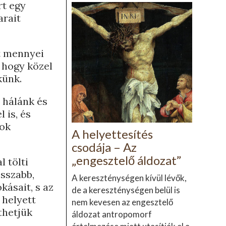
rt egy
arait
t mennyei
, hogy közel
ekünk.
 hálánk és
 is, és
mok
A helyettesítés
csodája – Az
„engesztelő áldozat”
 tölti
osszabb,
A kereszténységen kívül lévők,
kásait, s az
de a kereszténységen belül is
 helyett
nem kevesen az engesztelő
thetjük
áldozat antropomorf