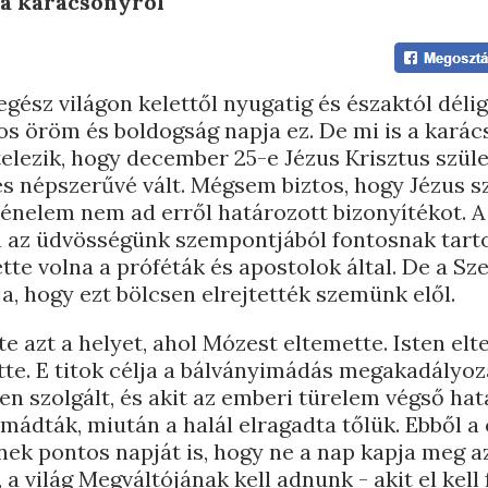
 a karácsonyról
gész világon kelettől nyugatig és északtól délig.
os öröm és boldogság napja ez. De mi is a karác
telezik, hogy december 25-e Jézus Krisztus szül
s népszerűvé vált. Mégsem biztos, hogy Jézus s
rténelem nem ad erről határozott bizonyítékot. A
en az üdvösségünk szempontjából fontosnak tart
tte volna a próféták és apostolok által. De a Sz
ja, hogy ezt bölcsen elrejtették szemünk elől.
te azt a helyet, ahol Mózest eltemette. Isten el
tte. E titok célja a bálványimádás megakadályozá
en szolgált, és akit az emberi türelem végső hat
 imádták, miután a halál elragadta tőlük. Ebből a 
ének pontos napját is, hogy ne a nap kapja meg a
, a világ Megváltójának kell adnunk - akit el kel