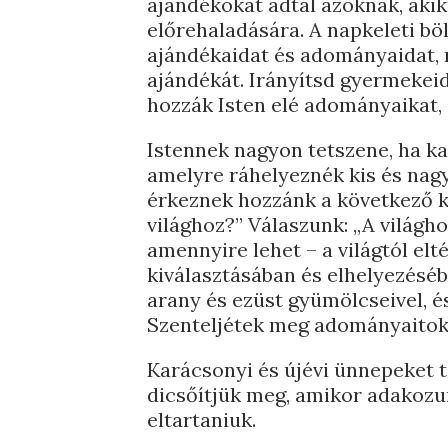
ajándékokat adtál azoknak, aki
előrehaladására. A napkeleti bö
ajándékaidat és adományaidat, 
ajándékát. Irányítsd gyermekeid
hozzák Isten elé adományaikat,
Istennek nagyon tetszene, ha k
amelyre ráhelyeznék kis és nagy
érkeznek hozzánk a következő k
világhoz?” Válaszunk: „A világh
amennyire lehet – a világtól elt
kiválasztásában és elhelyezéséb
arany és ezüst gyümölcseivel, 
Szenteljétek meg adományaitok
Karácsonyi és újévi ünnepeket ta
dicsőítjük meg, amikor adakozun
eltartaniuk.