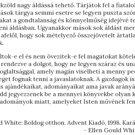
zöld nagy áldássá tehető. Tárjátok fel a fiatalo
zások tárgya semmi esetre se legyen puszta szó
akat a gondtalanság és könnyelműség idejévé te
steni áldásban. Ugyanakkor mások sok áldást me
 afelől, hogy sok mételyező összejövetelt ártatl
nk.
tok-e el és nem övezitek-e fel magatokat kötel
 rendezve a dolgot, hogy ne legyen száraz és un
oglaltsággal, amely magán viselheti a menny pe
get fognak tenni a javaslatoknak. A gazdagok is
és ajándékaikat, adományaikat ama javak arányá
Hadd jegyezzenek be a mennyei könyvekbe olyan 
 adományok miatt, amelyeket Isten művének fe
d White: Boldog otthon. Advent Kiadó, 1998. Karác
– Ellen Gould Whi