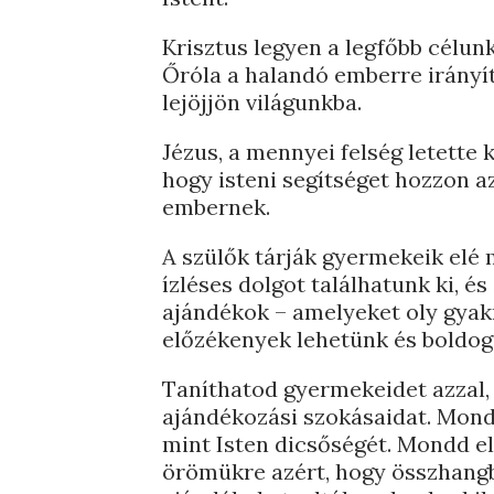
Krisztus legyen a legfőbb célun
Őróla a halandó emberre irányít
lejöjjön világunkba.
Jézus, a mennyei felség letette k
hogy isteni segítséget hozzon az
embernek.
A szülők tárják gyermekeik elé 
ízléses dolgot találhatunk ki, é
ajándékok – amelyeket oly gyak
előzékenyek lehetünk és boldo
Taníthatod gyermekeidet azzal,
ajándékozási szokásaidat. Mondd
mint Isten dicsőségét. Mondd el
örömükre azért, hogy összhangb