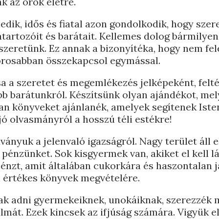
 az örök életre.
dik, idős és fiatal azon gondolkodik, hogy szere
artozóit és barátait. Kellemes dolog bármilyen
szeretünk. Ez annak a bizonyítéka, hogy nem fele
szorosabban összekapcsol egymással.
a szeretet és megemlékezés jelképeként, felt
bb barátunkról. Készítsünk olyan ajándékot, mel
an könyveket ajánlanék, amelyek segítenek Iste
ó olvasmányról a hosszú téli estékre!
ányuk a jelenvaló igazságról. Nagy terület áll e
 pénzünket. Sok kisgyermek van, akiket el kell l
énzt, amit általában cukorkára és haszontalan 
ni értékes könyvek megvételére.
ak adni gyermekeiknek, unokáiknak, szerezzék
át. Ezek kincsek az ifjúság számára. Vigyük el