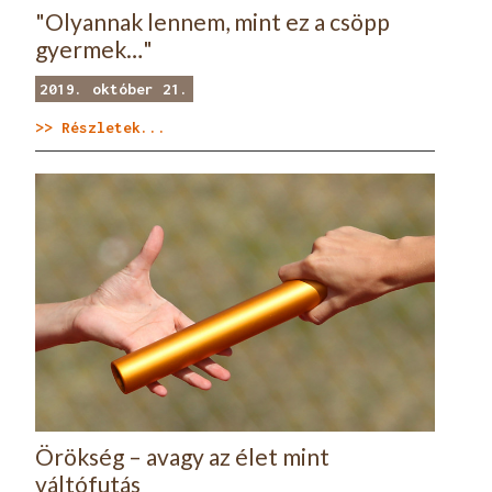
"Olyannak lennem, mint ez a csöpp
gyermek…"
2019. október 21.
>> Részletek...
Örökség – avagy az élet mint
váltófutás