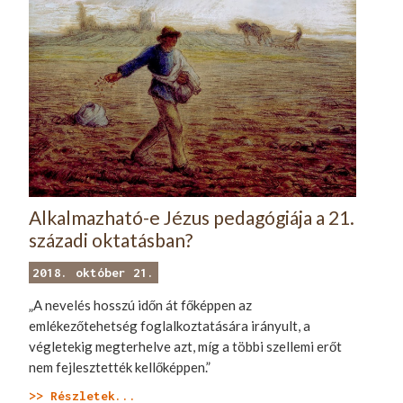
Alkalmazható-e Jézus pedagógiája a 21.
századi oktatásban?
2018. október 21.
„A nevelés hosszú időn át főképpen az
emlékezőtehetség foglalkoztatására irányult, a
végletekig megterhelve azt, míg a többi szellemi erőt
nem fejlesztették kellőképpen.”
>> Részletek...