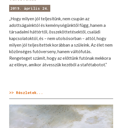
2019. április 24.
„Hogy milyen jól teljesítünk, nem csupán az
adottságainktól és keménységünktől függ, hanem a
társadalmi háttértől, összeköttetésektől, családi
kapcsolatoktól, és – nem utolsósorban – attól, hogy
milyen jól teljesítettek korábban a szüleink. Az élet nem
közönséges futóverseny, hanem váltófutás.
Rengeteget számít, hogy az előttünk futónak mekkora
az előnye, amikor átvesszük kezéből a stafétabotot.”
>> Részletek...