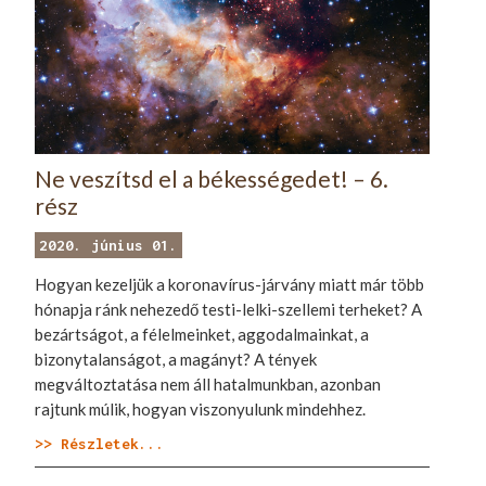
Ne veszítsd el a békességedet! – 6.
rész
2020. június 01.
Hogyan kezeljük a koronavírus-járvány miatt már több
hónapja ránk nehezedő testi-lelki-szellemi terheket? A
bezártságot, a félelmeinket, aggodalmainkat, a
bizonytalanságot, a magányt? A tények
megváltoztatása nem áll hatalmunkban, azonban
rajtunk múlik, hogyan viszonyulunk mindehhez.
>> Részletek...