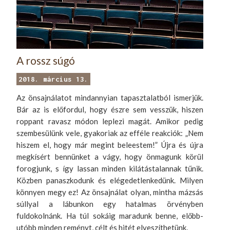
A rossz súgó
2018. március 13.
Az önsajnálatot mindannyian tapasztalatból ismerjük.
Bár az is előfordul, hogy észre sem vesszük, hiszen
roppant ravasz módon leplezi magát. Amikor pedig
szembesülünk vele, gyakoriak az efféle reakciók: „Nem
hiszem el, hogy már megint beleestem!” Újra és újra
megkísért bennünket a vágy, hogy önmagunk körül
forogjunk, s így lassan minden kilátástalannak tűnik.
Közben panaszkodunk és elégedetlenkedünk. Milyen
könnyen megy ez! Az önsajnálat olyan, mintha mázsás
súllyal a lábunkon egy hatalmas örvényben
fuldokolnánk. Ha túl sokáig maradunk benne, előbb-
utóbb minden reményt, célt és hitét elveszíthetünk.