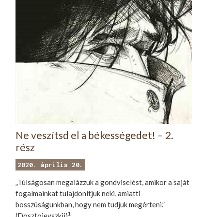
Ne veszítsd el a békességedet! – 2.
rész
2020. április 20.
„Túlságosan megalázzuk a gondviselést, amikor a saját
fogalmainkat tulajdonítjuk neki, amiatti
bosszúságunkban, hogy nem tudjuk megérteni.”
1
(Dosztojevszkij)