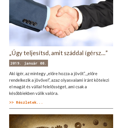
„Úgy teljesítsd, amit száddal ígérsz…”
2019. január 08.
Aki ígér, az mintegy „előre hozza a jövőt”, „előre
rendelkezik a jövővel”, azaz olyasvalami iránt kötelezi
el magát és vállal felelősséget, ami csak a
későbbiekben válik valóra.
>> Részletek...