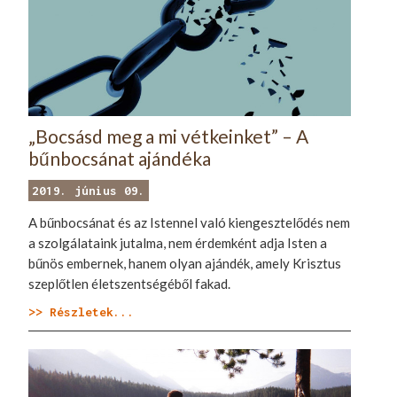
„Bocsásd meg a mi vétkeinket” – A
bűnbocsánat ajándéka
2019. június 09.
A bűnbocsánat és az Istennel való kiengesztelődés nem
a szolgálataink jutalma, nem érdemként adja Isten a
bűnös embernek, hanem olyan ajándék, amely Krisztus
szeplőtlen életszentségéből fakad.
>> Részletek...