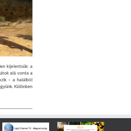
n kijelentsük: a
 átok alá vonta a
zik – a halálból
iggyünk. Különben