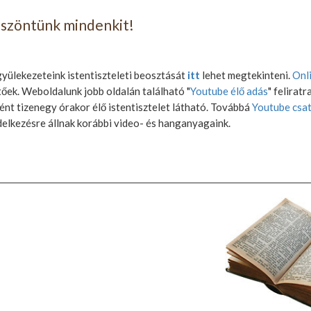
öszöntünk mindenkit!
yülekezeteink istentiszteleti beosztását
itt
lehet megtekinteni.
Onl
őek. Weboldalunk jobb oldalán található "
Youtube élő adás
" feliratr
nt tizenegy órakor élő istentisztelet látható. Továbbá
Youtube csa
elkezésre állnak korábbi video- és hanganyagaink.