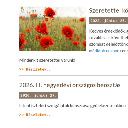
Szeretettel k
2022. június 26.
Kedves érdeklődők, g
továbbra is követhet
szombat délelőttönké
médiatárunkban
rend
Mindenkit szeretettel várunk!
>> Részletek...
2026. III. negyedévi országos beosztás
2026. június 27.
Istentiszteleti szolgálatok beosztása gyülekezeteinkben
>> Részletek...