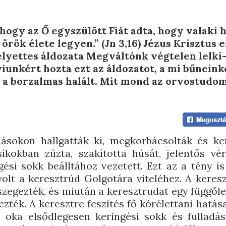
 hogy az Ő egyszülött Fiát adta, hogy valaki h
örök élete legyen.” (Jn 3,16) Jézus Krisztus 
elyettes áldozata Megváltónk végtelen lelki-
unkért hozta ezt az áldozatot, a mi bűneink
a a borzalmas halált. Mit mond az orvostudo
lásokon hallgatták ki, megkorbácsolták és ker
íkokban zúzta, szakította húsát, jelentős vé
ési sokk beálltához vezetett. Ezt az a tény is
volt a keresztrúd Golgotára viteléhez. A keresz
szegezték, és miután a keresztrudat egy függől
ezték. A keresztre feszítés fő kórélettani hatás
l oka elsődlegesen keringési sokk és fulladás