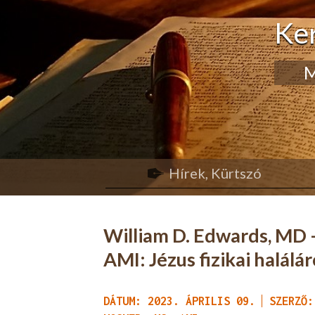
Ke
M
Hírek, Kürtszó
William D. Edwards, MD –
AMI: Jézus fizikai halálár
DÁTUM: 2023. ÁPRILIS 09.
SZERZŐ: