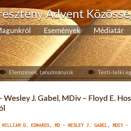
resztény Advent Közössé
agunkról
Események
Médiatár
Elemzések, tanulmányok
Testi-lelki 
 Wesley J. Gabel, MDiv – Floyd E. Ho
ól
 WILLIAM D. EDWARDS, MD – WESLEY J. GABEL, MDIV –