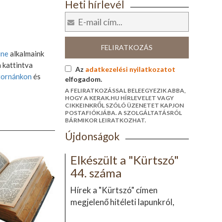
Heti hírlevél
FELIRATKOZÁS
ine
alkalmaink
a kattintva
Az
adatkezelési nyilatkozatot
tornánkon
és
elfogadom.
A FELIRATKOZÁSSAL BELEEGYEZIK ABBA,
HOGY A KERAK.HU HÍRLEVELET VAGY
CIKKEINKRŐL SZÓLÓ ÜZENETET KAPJON
POSTAFIÓKJÁBA. A SZOLGÁLTATÁSRÓL
BÁRMIKOR LEIRATKOZHAT.
Újdonságok
Elkészült a "Kürtszó"
44. száma
Hírek a "Kürtszó" címen
megjelenő hitéleti lapunkról,