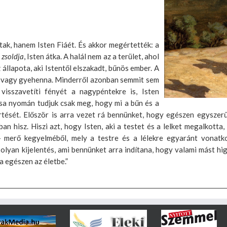
ak, hanem Isten Fiáét. És akkor megértették: a
 zsoldja
, Isten átka. A halál nem az a terület, ahol
állapota, aki Istentől elszakadt, bűnös ember. A
sír vagy gyehenna. Minderről azonban semmit sem
isszavetíti fényét a nagypéntekre is, Isten
sa nyomán tudjuk csak meg, hogy mi a bűn és a
ését. Először is arra vezet rá bennünket, hogy egészen egyszerűe
n hisz. Hiszi azt, hogy Isten, aki a testet és a lelket megalkotta,
 – merő kegyelméből, mely a testre és a lélekre egyaránt vonatko
 olyan kijelentés, ami bennünket arra indítana, hogy valami mást h
a egészen az életbe.”