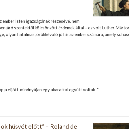
az ember Isten igazságának részesévé, nem
zbenjáró szentektől kölcsönzött érdemek által – ez volt Luther Márto
ge, olyan hatalmas, örökkévaló jó hír az ember számára, amely soha
ja eljött, mindnyájan egy akarattal együtt voltak...”
ok húsvét előtt” – Roland de