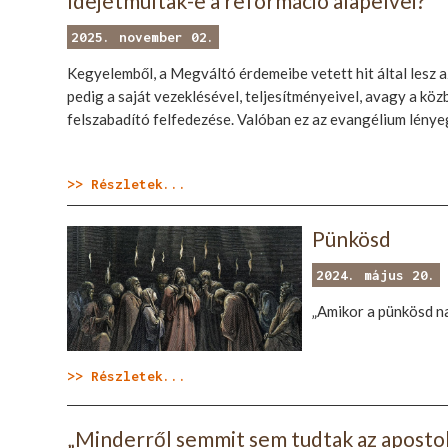
Idejétmúltak-e a reformáció alapelvei?
2025. november 02.
Kegyelemből, a Megváltó érdemeibe vetett hit által lesz 
pedig a saját vezeklésével, teljesítményeivel, avagy a kö
felszabadító felfedezése. Valóban ez az evangélium lénye
>> Részletek...
Pünkösd
2024. május 20.
„Amikor a pünkösd nap
>> Részletek...
„Minderről semmit sem tudtak az apostol