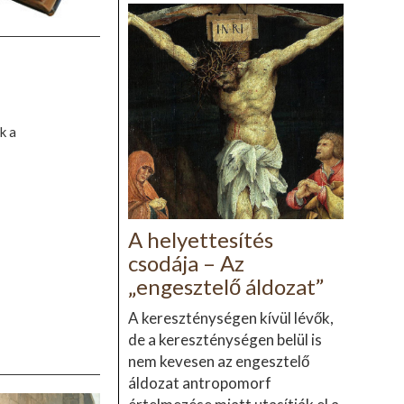
k a
A helyettesítés
csodája – Az
„engesztelő áldozat”
A kereszténységen kívül lévők,
de a kereszténységen belül is
nem kevesen az engesztelő
áldozat antropomorf