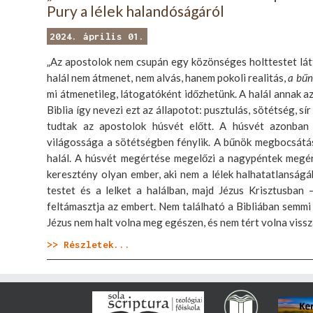
Pury a lélek halandóságáról
2024. április 01.
„Az apostolok nem csupán egy közönséges holttestet látt
halál nem átmenet, nem alvás, hanem pokoli realitás,
a
bűn
mi átmenetileg, látogatóként időzhetünk. A halál annak az 
Biblia így nevezi ezt az állapotot: pusztulás, sötétség, 
tudtak az apostolok húsvét előtt. A húsvét azonban v
világossága a sötétségben fénylik. A bűnök megbocsátá
halál. A húsvét megértése megelőzi a nagypéntek megért
keresztény olyan ember, aki nem a lélek halhatatlanságába
testet és a lelket a halálban, majd Jézus Krisztusban
feltámasztja az embert. Nem található a Bibliában semmi
Jézus nem halt volna meg egészen, és nem tért volna vissz
>> Részletek...