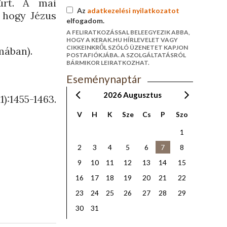
úrt. A mai
Az
adatkezelési nyilatkozatot
 hogy Jézus
elfogadom.
A FELIRATKOZÁSSAL BELEEGYEZIK ABBA,
HOGY A KERAK.HU HÍRLEVELET VAGY
CIKKEINKRŐL SZÓLÓ ÜZENETET KAPJON
mában).
POSTAFIÓKJÁBA. A SZOLGÁLTATÁSRÓL
BÁRMIKOR LEIRATKOZHAT.
Eseménynaptár
2026
Augusztus
455-1463.
V
H
K
Sze
Cs
P
Szo
1
2
3
4
5
6
7
8
9
10
11
12
13
14
15
16
17
18
19
20
21
22
23
24
25
26
27
28
29
30
31