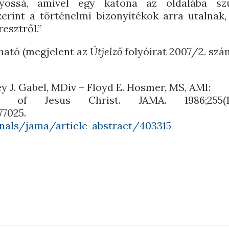
nyossá, amivel egy katona az oldalába sz
rint a történelmi bizonyítékok arra utalnak,
resztről.”
ható (megjelent az
Útjelző
folyóirat 2007/2. szá
 J. Gabel, MDiv – Floyd E. Hosmer, MS, AMI:
f Jesus Christ. JAMA. 1986;255(11):1
77025.
nals/jama/article-abstract/403315