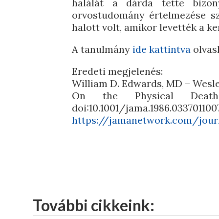
halálát a dárda tette bizo
orvostudomány értelmezése sze
halott volt, amikor levették a ke
A tanulmány
ide kattintva
olvas
Eredeti megjelenés:
William D. Edwards, MD – Wesley
On the Physical Death o
doi:10.1001/jama.1986.033701100
https://jamanetwork.com/jour
További cikkeink: