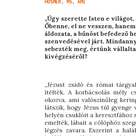
HOSMER, MS, AMI
„Úgy szerette Isten e világot,
Őbenne, el ne vesszen, hanem 
áldozata, a bűnöst befedező h
szenvedésével járt. Mindannyi
sebezték meg, értünk vállalt
kivégzéséről?
„Jézust zsidó és római tárgya
ítélték. A korbácsolás mély cs
okozva, ami valószínűleg kering
látszik, hogy Jézus túl gyenge 
helyén csuklóit a keresztfához 
emelték, lábait a cölöphöz szeg
légzés zavara. Eszerint a halá