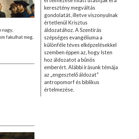
értelmezése miatt utasítják el a
keresztény megváltás
gondolatát, illetve viszonyulnak
értetlenül Krisztus
áldozatához. A Szentírás
n nagy,
szépséges evangéliuma a
sem fakulhat meg.
különféle téves elképzelésekkel
szemben éppen az, hogy Isten
hoz áldozatot a bűnös
emberért. Alábbi írásunk témája
az „engesztelő áldozat”
antropomorf és biblikus
értelmezése.