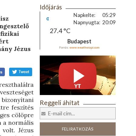
Időjárás
Napkelte:
05:29
isz
Napnyugta:
20:09
engesztelő
27.4 °C
fizikai
ért
Budapest
mány Jézus
Forrás:
www.weatherapi.com
eszthalálra
rveszteséget
 bizonyítani
Reggeli áhítat
tre feszítés
eges cölöpre
a a normális
 volt. Jézus
FELIRATKOZÁS