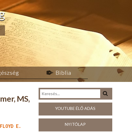
g
egészség
Biblia
smer, MS,
YOUTUBE ÉLŐ ADÁS
NYITÓLAP
 FLOYD E.