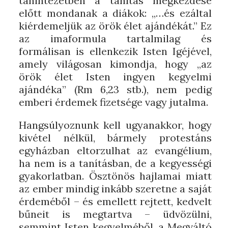
tanintézetben a tanítás megkezdése
előtt mondanak a diákok: „…és ezáltal
kiérdemeljük az örök élet ajándékát.” Ez
az imaformula tartalmilag és
formálisan is ellenkezik Isten Igéjével,
amely világosan kimondja, hogy „az
örök élet Isten ingyen kegyelmi
ajándéka” (Rm 6,23 stb.), nem pedig
emberi érdemek fizetsége vagy jutalma.
Hangsúlyoznunk kell ugyanakkor, hogy
kivétel nélkül, bármely protestáns
egyházban eltorzulhat az evangélium,
ha nem is a tanításban, de a kegyességi
gyakorlatban. Ösztönös hajlamai miatt
az ember mindig inkább szeretne a saját
érdeméből – és emellett rejtett, kedvelt
bűneit is megtartva – üdvözülni,
semmint Isten kegyelméből, a Megváltó