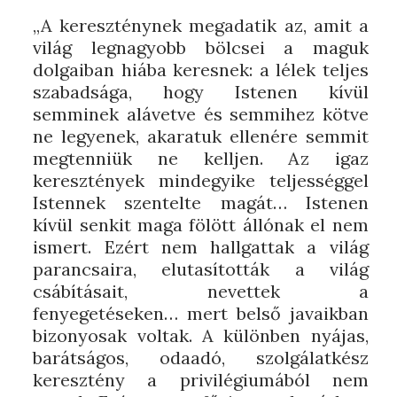
„A kereszténynek megadatik az, amit a
világ legnagyobb bölcsei a maguk
dolgaiban hiába keresnek: a lélek teljes
szabadsága, hogy Istenen kívül
semminek alávetve és semmihez kötve
ne legyenek, akaratuk ellenére semmit
megtenniük ne kelljen. Az igaz
keresztények mindegyike teljességgel
Istennek szentelte magát… Istenen
kívül senkit maga fölött állónak el nem
ismert. Ezért nem hallgattak a világ
parancsaira, elutasították a világ
csábításait, nevettek a
fenyegetéseken… mert belső javaikban
bizonyosak voltak. A különben nyájas,
barátságos, odaadó, szolgálatkész
keresztény a privilégiumából nem