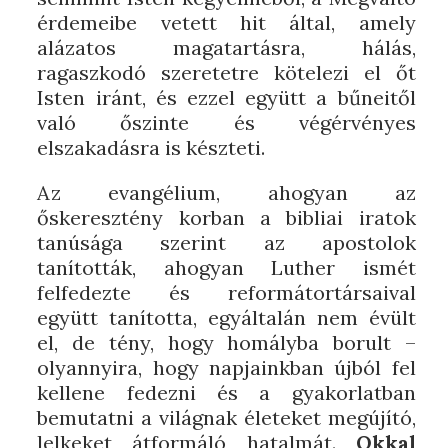
érdemeibe vetett hit által, amely
alázatos magatartásra, hálás,
ragaszkodó szeretetre kötelezi el őt
Isten iránt, és ezzel együtt a bűneitől
való őszinte és végérvényes
elszakadásra is készteti.
Az evangélium, ahogyan az
őskeresztény korban a bibliai iratok
tanúsága szerint az apostolok
tanították, ahogyan Luther ismét
felfedezte és reformátortársaival
együtt tanította, egyáltalán nem évült
el, de tény, hogy homályba borult –
olyannyira, hogy napjainkban újból fel
kellene fedezni és a gyakorlatban
bemutatni a világnak életeket megújító,
lelkeket átformáló hatalmát.
Okkal