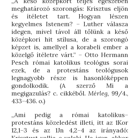
„A késő középkort teljes egészében
meghatározó szorongás: Krisztus eljön
és ítéletet tart. Hogyan lészen
kegyelmes Istenem? – Luther válasza
idegen, mivel távol áll tőlünk a késő
középkori hit stílusa, de a szorongó
képzet is, amellyel a korabeli ember a
közelgő ítéletre várt.” – Otto Hermann
Pesch római katolikus teológus sorai
ezek, de a protestáns teológusok
legnagyobb része is hasonlóképpen
gondolkodik. (A szerző Mi a
megigazulás? c. cikkéből.
Mérleg,
99/4.,
433–436. o.)
„Ami pedig a római katolikus–
protestáns közeledést illeti, itt az 1Kor
12,1–3 és az 1Jn 4,2–4 az irányadó:
Krisztust vallja-e valaki. Ha igen, akkor