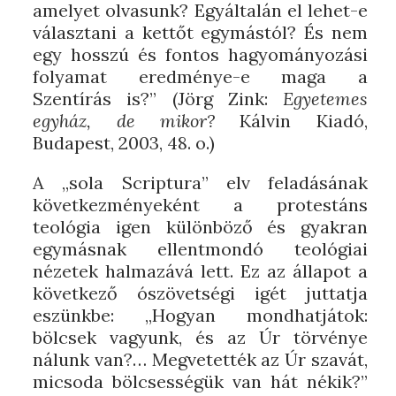
amelyet olvasunk? Egyáltalán el lehet-e
választani a kettőt egymástól? És nem
egy hosszú és fontos hagyományozási
folyamat eredménye-e maga a
Szentírás is?” (Jörg Zink:
Egyetemes
egyház, de mikor?
Kálvin Kiadó,
Budapest, 2003, 48. o.)
A „sola Scriptura” elv feladásának
következményeként a protestáns
teológia igen különböző és gyakran
egymásnak ellentmondó teológiai
nézetek halmazává lett. Ez az állapot a
következő ószövetségi igét juttatja
eszünkbe: „Hogyan mondhatjátok:
bölcsek vagyunk, és az Úr törvénye
nálunk van?… Megvetették az Úr szavát,
micsoda bölcsességük van hát nékik?”