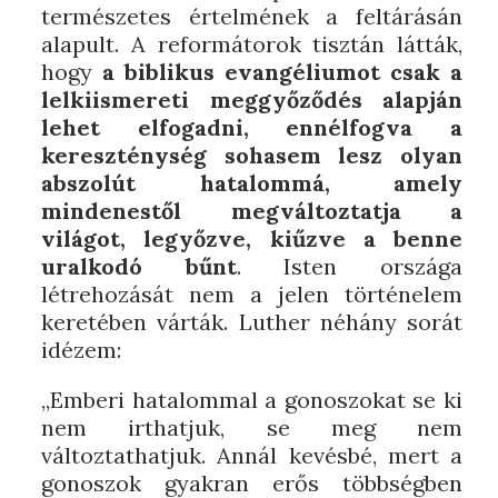
természetes értelmének a feltárásán
alapult. A reformátorok tisztán látták,
hogy
a biblikus evangéliumot csak a
lelkiismereti meggyőződés alapján
lehet elfogadni, ennélfogva a
kereszténység sohasem lesz olyan
abszolút hatalommá, amely
mindenestől megváltoztatja a
világot, legyőzve, kiűzve a benne
uralkodó bűnt
. Isten országa
létrehozását nem a jelen történelem
keretében várták. Luther néhány sorát
idézem:
„Emberi hatalommal a gonoszokat se ki
nem irthatjuk, se meg nem
változtathatjuk. Annál kevésbé, mert a
gonoszok gyakran erős többségben