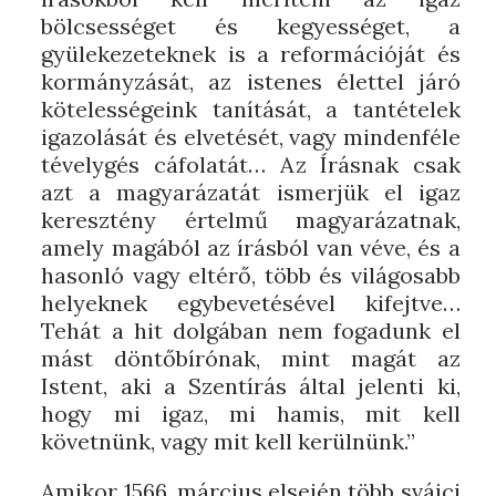
bölcsességet és kegyességet, a
gyülekezeteknek is a reformációját és
kormányzását, az istenes élettel járó
kötelességeink tanítását, a tantételek
igazolását és elvetését, vagy mindenféle
tévelygés cáfolatát… Az Írásnak csak
azt a magyarázatát ismerjük el igaz
keresztény értelmű magyarázatnak,
amely magából az írásból van véve, és a
hasonló vagy eltérő, több és világosabb
helyeknek egybevetésével kifejtve…
Tehát a hit dolgában nem fogadunk el
mást döntőbírónak, mint magát az
Istent, aki a Szentírás által jelenti ki,
hogy mi igaz, mi hamis, mit kell
követnünk, vagy mit kell kerülnünk.”
Amikor 1566. március elsején több svájci