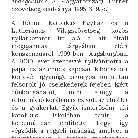
evangélium?
A Magyarországi Luther
Szövetség kiadványa, 1995, 8–9. o.)
A Római Katolikus Egyház és a
Lutheránus Világszövetség közös
nyilatkozatot írt alá a hit általi
megigazulás tárgyában elért
konszenzusról 1999-ben, Augsburgban.
A 2000. évet szentévvé nyilvánította a
pápa, és az ennek kapcsán kibocsátott
körlevél ugyanúgy bizonyos konkrétan
felsorolt jó cselekedetek fejében ígért
bűnbocsánatot, mint ahogy a
reformáció korában is ez volt az elmélet
és a gyakorlat. Egyik ismerősöm, aki
katolikus iskolában tanít, a
közelmúltban említette, hogy így
végződik a reggeli imádság, amelyet a