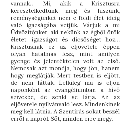
vannak… Mi, akik a Krisztusra
keresztelkedtünk meg és hiszünk,
reménységünket nem e földi élet ideig
való igazságába vetjük. Várjuk a mi
Üdvözítőnket, aki nekünk az égből örök
életet, igazságot és dicsőséget hoz…
Krisztusnak ez az eljövetele éppen
olyan hatalmas lesz, mint amilyen
gyenge és jelentéktelen volt az első.
Nemcsak azt mondja, hogy jön, hanem
hogy meglátják. Mert testben is eljött,
de nem látták. Lelkileg ma is eljön
naponként az evangéliumban a hívő
szívekbe, de senki se látja. Az az
eljövetele nyilvánvaló lesz. Mindenkinek
meg kell látnia. A Szentírás sokat beszél
erről a napról. Sőt, minden erre megy.”