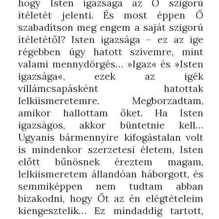
hogy Isten igazsága az Ő szigorú
ítéletét jelenti. És most éppen Ő
szabadítson meg engem a saját szigorú
ítéletétől? Isten igazsága – ez az ige
régebben úgy hatott szívemre, mint
valami mennydörgés… »Igaz« és »Isten
igazsága«, ezek az igék
villámcsapásként hatottak
lelkiismeretemre. Megborzadtam,
amikor hallottam őket. Ha Isten
igazságos, akkor büntetnie kell…
Ugyanis bármennyire kifogástalan volt
is mindenkor szerzetesi életem, Isten
előtt bűnösnek éreztem magam,
lelkiismeretem állandóan háborgott, és
semmiképpen nem tudtam abban
bizakodni, hogy Őt az én elégtételeim
kiengesztelik… Ez mindaddig tartott,