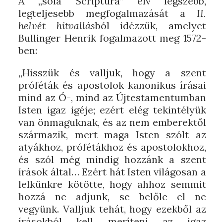
A „sola Scriptura” elv legszebb,
legteljesebb megfogalmazását a
II.
helvét hitvallás
ból idézzük, amelyet
Bullinger Henrik fogalmazott meg 1572-
ben:
„Hisszük és valljuk, hogy a szent
próféták és apostolok kanonikus írásai
mind az Ó-, mind az Újtestamentumban
Isten igaz igéje; ezért elég tekintélyük
van önmaguknak, és az nem emberektől
származik, mert maga Isten szólt az
atyákhoz, prófétákhoz és apostolokhoz,
és szól még mindig hozzánk a szent
írások által… Ezért hát Isten világosan a
lelkünkre kötötte, hogy ahhoz semmit
hozzá ne adjunk, se belőle el ne
vegyünk. Valljuk tehát, hogy ezekből az
írásokból kell meríteni az igaz