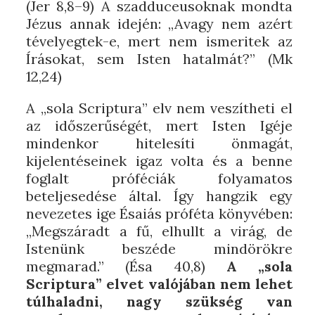
(Jer 8,8–9) A szadduceusoknak mondta
Jézus annak idején: „Avagy nem azért
tévelyegtek-e, mert nem ismeritek az
Írásokat, sem Isten hatalmát?” (Mk
12,24)
A „sola Scriptura” elv nem veszítheti el
az időszerűségét, mert Isten Igéje
mindenkor hitelesíti önmagát,
kijelentéseinek igaz volta és a benne
foglalt próféciák folyamatos
beteljesedése által. Így hangzik egy
nevezetes ige Ésaiás próféta könyvében:
„Megszáradt a fű, elhullt a virág, de
Istenünk beszéde mindörökre
megmarad.” (Ésa 40,8)
A „sola
Scriptura” elvet valójában nem lehet
túlhaladni, nagy szükség van