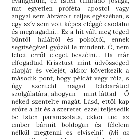
evangélium, ez Isten túláradó jósága,
mit egyetlen próféta, apostol vagy
angyal sem ábrázolt teljes egészében, s
egy szív sem volt képes eléggé csodálni
és megragadni… Ez a hit vált meg téged
bűntől, haláltól és pokoltól, ennek
segítségével győzöl le mindent. Ó, nem
lehet erről eleget beszélni… Ha már
elfogadtad Krisztust mint üdvösséged
alapját és velejét, akkor következik a
második pont, hogy példát végy róla, s
úgy szenteld magad felebarátod
szolgálatára, ahogyan – mint láttad – Ő
néked szentelte magát. Lásd, ettől kap
erőre a hit és a szeretet, ezzel teljesedik
be Isten parancsolata, ekkor tud az
ember bármit boldogan és félelem
nélkül megtenni és elviselni.” (
Mi az