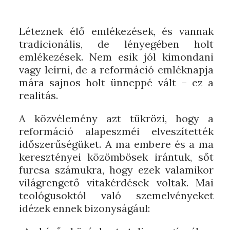
Léteznek élő emlékezések, és vannak
tradicionális, de lényegében holt
emlékezések. Nem esik jól kimondani
vagy leírni, de a reformáció emléknapja
mára sajnos holt ünneppé vált – ez a
realitás.
A közvélemény azt tükrözi, hogy a
reformáció alapeszméi elveszítették
időszerűségüket. A ma embere és a ma
keresztényei közömbösek irántuk, sőt
furcsa számukra, hogy ezek valamikor
világrengető vitakérdések voltak. Mai
teológusoktól való szemelvényeket
idézek ennek bizonyságául: