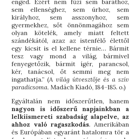
enged. Ezért nem fűzi sem baráthoz,
sem ellenséghez, sem úrhoz, sem
királyhoz, sem asszonyhoz, sem
gyermekhez, sőt önnönmagához sem
olyan kötelék, amely miatt feltett
szándékától, azaz az istenfélő élettől
egy kicsit is el kellene térnie… Bármit
tesz vagy mond a világ, bármivel
fenyegetőzik, bármit ígér, parancsol,
kér, tanácsol, őt semmi meg nem
ingathatja.” (
A világ útvesztője és a szív
paradicsoma.
Madách Kiadó, 184–185. o.)
Egyáltalán nem időszerűtlen, hanem
nagyon is időszerű napjainkban a
lelkiismereti szabadság alapelve, az
ahhoz való ragaszkodás
. Amerikában
és Európában egyaránt hatalomra tör a