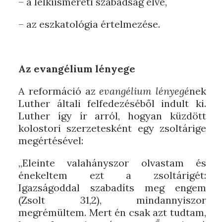
– a lelkiismereti szabadság elve,
– az eszkatológia értelmezése.
Az evangélium lényege
A reformáció az
evangélium lényegé
nek
Luther általi felfedezéséből indult ki.
Luther így ír arról, hogyan küzdött
kolostori szerzetesként egy zsoltárige
megértésével:
„Eleinte valahányszor olvastam és
énekeltem ezt a zsoltárigét:
Igazságoddal szabadíts meg engem
(Zsolt 31,2), mindannyiszor
megrémültem. Mert én csak azt tudtam,