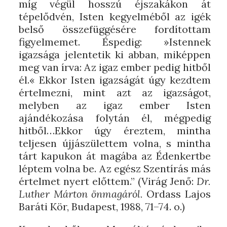
míg végül hosszú éjszakákon át
tépelődvén, Isten kegyelméből az igék
belső összefüggésére fordítottam
figyelmemet. Éspedig: »Istennek
igazsága jelentetik ki abban, miképpen
meg van írva: Az igaz ember pedig hitből
él.« Ekkor Isten igazságát úgy kezdtem
értelmezni, mint azt az igazságot,
melyben az igaz ember Isten
ajándékozása folytán él, mégpedig
hitből…Ekkor úgy éreztem, mintha
teljesen újjászülettem volna, s mintha
tárt kapukon át magába az Édenkertbe
léptem volna be. Az egész Szentírás más
értelmet nyert előttem.” (Virág Jenő:
Dr.
Luther Márton önmagáról.
Ordass Lajos
Baráti Kör, Budapest, 1988, 71–74. o.)