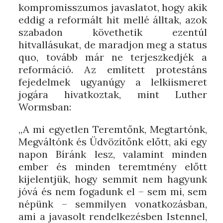
kompromisszumos javaslatot, hogy akik
eddig a reformált hit mellé álltak, azok
szabadon követhetik ezentúl
hitvallásukat, de maradjon meg a status
quo, tovább már ne terjeszkedjék a
reformáció. Az említett protestáns
fejedelmek ugyanúgy a lelkiismeret
jogára hivatkoztak, mint Luther
Wormsban:
„A mi egyetlen Teremtőnk, Megtartónk,
Megváltónk és Üdvözítőnk előtt, aki egy
napon Bíránk lesz, valamint minden
ember és minden teremtmény előtt
kijelentjük, hogy semmit nem hagyunk
jóvá és nem fogadunk el – sem mi, sem
népünk – semmilyen vonatkozásban,
ami a javasolt rendelkezésben Istennel,