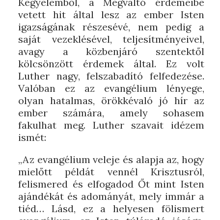
Kegyelemből, a Megváltó érdemeibe
vetett hit által lesz az ember Isten
igazságának részesévé, nem pedig a
saját vezeklésével, teljesítményeivel,
avagy a közbenjáró szentektől
kölcsönzött érdemek által. Ez volt
Luther nagy, felszabadító felfedezése.
Valóban ez az evangélium lényege,
olyan hatalmas, örökkévaló jó hír az
ember számára, amely sohasem
fakulhat meg. Luther szavait idézem
ismét:
„Az evangélium veleje és alapja az, hogy
mielőtt példát vennél Krisztusról,
felismered és elfogadod Őt mint Isten
ajándékát és adományát, mely immár a
tiéd… Lásd, ez a helyesen fölismert