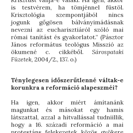
is testvérem, ha tömjénnel füstöl.
Krisztológia szempontjából nincs
jogunk gőgösen bálványimádásnak
nevezni az eucharisztiáról szóló mai
római tanítást és gyakorlatot.” (Pásztor
János református teológus Misszió az
ökumené c. cikkéből.
Sárospataki
Füzetek,
2004/2., 137. o.)
Ténylegesen időszerűtlenné váltak-e
korunkra a reformáció alapeszméi?
Ha igen, akkor miért ámítanánk
magunkat és másokat egy hamis
látszattal, azzal a hitvallással tudniillik,
hogy a 16. századi reformáció a mai
protestáns felekezetek közös gyökere