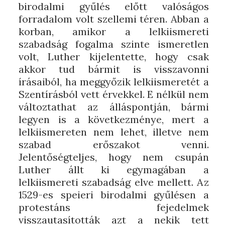
birodalmi gyűlés előtt valóságos
forradalom volt szellemi téren. Abban a
korban, amikor a lelkiismereti
szabadság fogalma szinte ismeretlen
volt, Luther kijelentette, hogy csak
akkor tud bármit is visszavonni
írásaiból, ha meggyőzik lelkiismeretét a
Szentírásból vett érvekkel. E nélkül nem
változtathat az álláspontján, bármi
legyen is a következménye, mert a
lelkiismereten nem lehet, illetve nem
szabad erőszakot venni.
Jelentőségteljes, hogy nem csupán
Luther állt ki egymagában a
lelkiismereti szabadság elve mellett. Az
1529-es speieri birodalmi gyűlésen a
protestáns fejedelmek
visszautasították azt a nekik tett