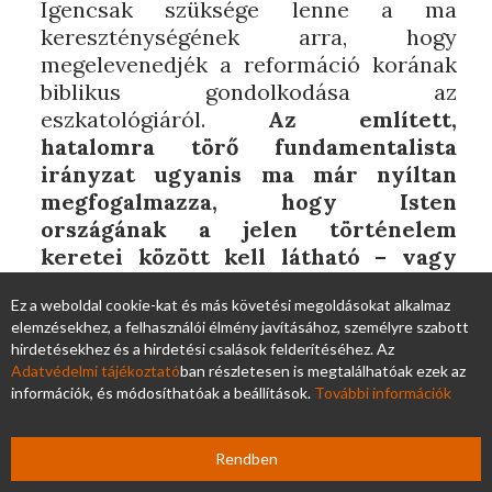
Igencsak szüksége lenne a ma
kereszténységének arra, hogy
megelevenedjék a reformáció korának
biblikus gondolkodása az
eszkatológiáról.
Az említett,
hatalomra törő fundamentalista
irányzat ugyanis ma már nyíltan
megfogalmazza, hogy Isten
országának a jelen történelem
keretei között kell látható – vagy
akár így is mondhatnánk: politikai –
Ez a weboldal cookie-kat és más követési megoldásokat alkalmaz
valósággá lennie.
A már idézett Jörg
elemzésekhez, a felhasználói élmény javításához, személyre szabott
Zink írja: „Ha a Lélek vezérel bennünket,
hirdetésekhez és a hirdetési csalások felderítéséhez. Az
akkor nem olyan uralomban
Adatvédelmi tájékoztató
ban részletesen is megtalálhatóak ezek az
reménykedünk, amely majd egyszer
információk, és módosíthatóak a beállítások.
További információk
valamikor eljön, hanem azért
könyörgünk, hogy Isten országa épüljön
Rendben
bele e föld uralmi rendszereibe.” (I. m.,