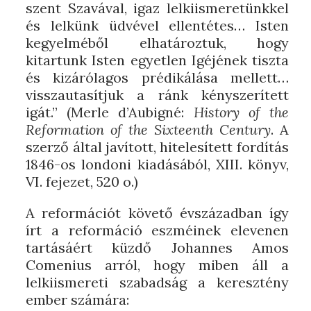
szent Szavával, igaz lelkiismeretünkkel
és lelkünk üdvével ellentétes… Isten
kegyelméből elhatároztuk, hogy
kitartunk Isten egyetlen Igéjének tiszta
és kizárólagos prédikálása mellett…
visszautasítjuk a ránk kényszerített
igát.” (Merle d’Aubigné:
History of the
Reformation of the Sixteenth Century
. A
szerző által javított, hitelesített fordítás
1846-os londoni kiadásából, XIII. könyv,
VI. fejezet, 520 o.)
A reformációt követő évszázadban így
írt a reformáció eszméinek elevenen
tartásáért küzdő Johannes Amos
Comenius arról, hogy miben áll a
lelkiismereti szabadság a keresztény
ember számára: