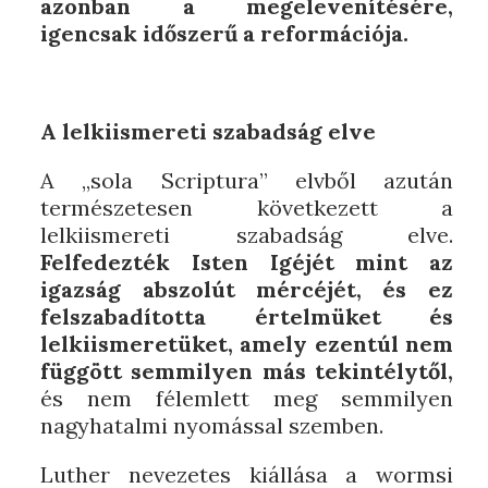
azonban a megelevenítésére,
igencsak időszerű a reformációja.
A lelkiismereti szabadság elve
A „sola Scriptura” elvből azután
természetesen következett a
lelkiismereti szabadság elve.
Felfedezték Isten Igéjét mint az
igazság abszolút mércéjét, és ez
felszabadította értelmüket és
lelkiismeretüket, amely ezentúl nem
függött semmilyen más tekintélytől,
és nem félemlett meg semmilyen
nagyhatalmi nyomással szemben.
Luther nevezetes kiállása a wormsi