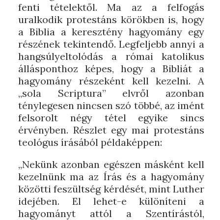
fenti tételektől. Ma az a felfogás
uralkodik protestáns körökben is, hogy
a Biblia a keresztény hagyomány egy
részének tekintendő. Legfeljebb annyi a
hangsúlyeltolódás a római katolikus
állásponthoz képes, hogy a Bibliát a
hagyomány részeként kell kezelni. A
„sola Scriptura” elvről azonban
ténylegesen nincsen szó többé, az imént
felsorolt négy tétel egyike sincs
érvényben. Részlet egy mai protestáns
teológus írásából példaképpen:
„Nekünk azonban egészen másként kell
kezelnünk ma az Írás és a hagyomány
közötti feszültség kérdését, mint Luther
idejében. El lehet-e különíteni a
hagyományt attól a Szentírástól,