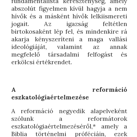
fundamentalista kereszténység, amely
abszolút figyelmen kívül hagyja a nem
hívők és a másként hívők lelkiismereti
jogait. Az igazság feltétlen
birtokosaként lép fel, és mindenkire rá
akarja kényszeríteni a maga vallási
ideológiáját, valamint az annak
megfelelő társadalmi felfogást és
erkölcsi értékrendet.
A reformáció
eszkatológiaértelmezése
A reformáció negyedik alapelveként
szólunk a reformátorok
eszkatológiaértelmezéséről,* amely a
Biblia történelmi próféciáin, ezek