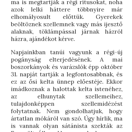
ma is megtartják a régi rítusokat, noha
azok lelki háttere többnyire már
elhomályosult előttük. Gyerekek
beöltöznek szellemnek vagy más ijesztő
alaknak, töklámpással járnak házról
házra, ajándékot kérve.
Napjainkban tanúi vagyunk a régi-új
pogányság elterjedésének. A mai
boszorkányok és varázslók épp október
31. napját tartják a legfontosabbnak, és
ez az ősi kelta ünnep előestéje. Ekkor
imádkoznak a halottak kelta istenéhez,
az elhunytak szellemeihez,
tulajdonképpen szellemidézést
folytatnak. Nem gondolhatjuk, hogy
ártatlan mókáról van szó. Úgy hírlik, ma
is vannak olyan sátánista szekták az