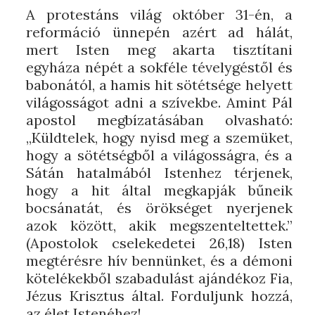
A protestáns világ október 31-én, a
reformáció ünnepén azért ad hálát,
mert Isten meg akarta tisztítani
egyháza népét a sokféle tévelygéstől és
babonától, a hamis hit sötétsége helyett
világosságot adni a szívekbe. Amint Pál
apostol megbízatásában olvasható:
„Küldtelek, hogy nyisd meg a szemüket,
hogy a sötétségből a világosságra, és a
Sátán hatalmából Istenhez térjenek,
hogy a hit által megkapják bűneik
bocsánatát, és örökséget nyerjenek
azok között, akik megszenteltettek.”
(Apostolok cselekedetei 26,18) Isten
megtérésre hív bennünket, és a démoni
kötelékekből szabadulást ajándékoz Fia,
Jézus Krisztus által. Forduljunk hozzá,
az élet Istenéhez!