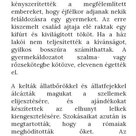
kényszerítették a megfélemlített
embereket, hogy éjfélkor adjanak nekik
feláldozásra egy gyermeket. Az erre
kiszemelt család ajtaja elé raktak egy
kifúrt és kivilágított tököt. Ha a ház
lakói nem teljesítették a kívánságot,
gyilkos bosszúra számíthattak. A
gyermekáldozatot szalma- vagy
rőzsekötegbe kötözve, elevenen égették
el.
A kelták állatbőrökkel és állatfejekkel
álcázták magukat a szellemek
elijesztésére, és ajándékokat
készítettek az elhunyt lelkek
kiengesztelésére. Szokásaikat azután is
megtartották, hogy a rómaiak
meghódították őket. Az