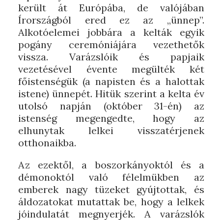
került át Európába, de valójában
Írországból ered ez az „ünnep”.
Alkotóelemei jobbára a kelták egyik
pogány ceremóniájára vezethetők
vissza. Varázslóik és papjaik
vezetésével évente megülték két
főistenségük (a napisten és a halottak
istene) ünnepét. Hitük szerint a kelta év
utolsó napján (október 31-én) az
istenség megengedte, hogy az
elhunytak lelkei visszatérjenek
otthonaikba.
Az ezektől, a boszorkányoktól és a
démonoktól való félelmükben az
emberek nagy tüzeket gyújtottak, és
áldozatokat mutattak be, hogy a lelkek
jóindulatát megnyerjék. A varázslók