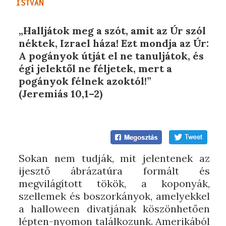
ISTVÁN
„Halljátok meg a szót, amit az Úr szól
néktek, Izrael háza! Ezt mondja az Úr:
A pogányok útját el ne tanuljátok, és
égi jelektől ne féljetek, mert a
pogányok félnek azoktól!”
(Jeremiás 10,1–2)
Sokan nem tudják, mit jelentenek az
ijesztő ábrázatúra formált és
megvilágított tökök, a koponyák,
szellemek és boszorkányok, amelyekkel
a halloween divatjának köszönhetően
lépten-nyomon találkozunk. Amerikából