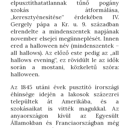
elpusztíthatatlannak tűnő pogány
szokás átformálása,
„keresztyénesítése” érdekében IV.
Gergely pápa a Kr. u. 9. században
elrendelte a mindenszentek napjának
november elsejei megünneplését. Innen
ered a halloween név (mindenszentek –
all hallows). Az előző este pedig az „all
hallows evening”, ez rövidült le az idők
során a mostani, közkeletű szóra:
halloween.
Az 1845 utáni évek pusztító írországi
éhínsége idején a lakosok százezrei
települtek át Amerikába, és a
szokásaikat is vitték magukkal. Az
anyaországon kívül az Egyesült
Államokban és Franciaországban még