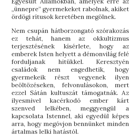
Egyesült Államokban, amelyek erre az
„ünnepre” gyermekeket rabolnak, akiket
ördögi rítusok keretében megölnek.
Nem csupán hátborzongató szórakozás
ez tehát, hanem az okkultizmus
terjesztésének kísérlete, hogy az
emberek Isten helyett a démonvilág felé
forduljanak hitükkel. Keresztyén
családok nem engedhetik, hogy
gyermekeik részt vegyenek ilyen
beöltözéseken, felvonulásokon, mert
ezzel Sátán kultuszát támogatnák. Az
ilyesmivel kacérkodó ember kárt
szenved lelkében, meggyengül a
kapcsolata Istennel, aki egyedül képes
arra, hogy megóvjon bennünket minden
ártalmas lelki hatástól.