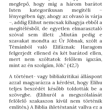
meglepő, hogy míg a három barátot
Isten kategorikusan megítéli –
lényegében úgy, ahogy az olvasó is várja
–, addig Elihut nemcsak kihagyja ebből a
megítélésből, de egyetlen elmarasztaló
szóval sem illeti: „Miután pedig e
szavakat mondta az Úr Jóbnak, szólt a
Témánból való Elifáznak: Haragom
felgerjedt ellened és két barátod ellen,
mert nem szóltatok felőlem igazán,
mint az én szolgám, Jób.” (42,7)
A történet- vagy bibliakritikai álláspont
azzal magyarázza a kérdést, hogy Elihu
teljes beszédét később toldották be a
szövegbe. (Elihuról a megszólalását
felölelő szakaszon kívül nem történik
említés.) A Biblia ihletéstanát vallva ez a