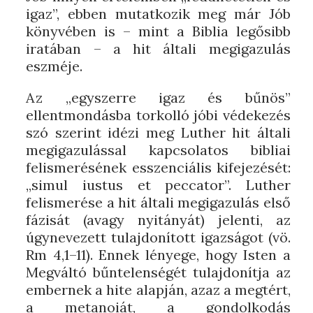
igaz”, ebben mutatkozik meg már Jób
könyvében is – mint a Biblia legősibb
iratában – a hit általi megigazulás
eszméje.
Az „egyszerre igaz és bűnös”
ellentmondásba torkolló jóbi védekezés
szó szerint idézi meg Luther hit általi
megigazulással kapcsolatos bibliai
felismerésének esszenciális kifejezését:
„simul iustus et peccator”. Luther
felismerése a hit általi megigazulás első
fázisát (avagy nyitányát) jelenti, az
úgynevezett tulajdonított igazságot (vö.
Rm 4,1–11). Ennek lényege, hogy Isten a
Megváltó bűntelenségét tulajdonítja az
embernek a hite alapján, azaz a megtért,
a metanoiát, a gondolkodás