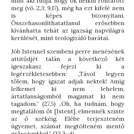
mint aki tudja, hogy ok nélkül rontatott
meg (vö. 2,3; 9,17), még ha ezt kifelé nem
is képes bizonyítani.
Összehasonlíthatatlanul erősebben
kívánhatta tehát az igazság napvilágra
kerülését, mint teologizáló barátai.
Jób Istennel szembeni perre menésének
attitűdjét talán a következő két
igeszakasz fejezi ki a
legérzékletesebben: „Távol legyen
tőlem, hogy igazat adjak nektek! Amíg
lelkemet ki nem lehelem,
ártatlanságomból magamat ki nem
tagadom.” (27,5) „Oh, ha tudnám, hogy
megtalálom őt [Istent], elmennék szinte
az ő székéig. Elébe terjeszteném
ügyemet, számat megtölteném mentő
erősségekkel.” (23,3–4)