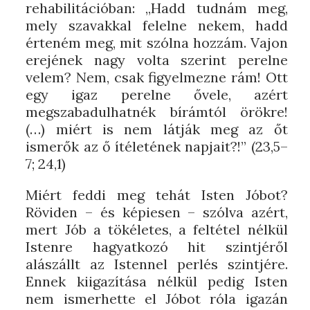
rehabilitációban: „Hadd tudnám meg,
mely szavakkal felelne nekem, hadd
érteném meg, mit szólna hozzám. Vajon
erejének nagy volta szerint perelne
velem? Nem, csak figyelmezne rám! Ott
egy igaz perelne ővele, azért
megszabadulhatnék bírámtól örökre!
(…) miért is nem látják meg az őt
ismerők az ő ítéletének napjait?!” (23,5–
7; 24,1)
Miért feddi meg tehát Isten Jóbot?
Röviden – és képiesen – szólva azért,
mert Jób a tökéletes, a feltétel nélkül
Istenre hagyatkozó hit szintjéről
alászállt az Istennel perlés szintjére.
Ennek kiigazítása nélkül pedig Isten
nem ismerhette el Jóbot róla igazán