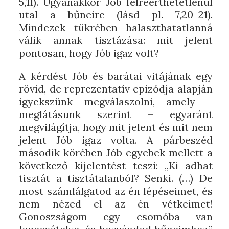
5,11). Ugyanakkor Jób félreérthetetlenül
utal a bűneire (lásd pl. 7,20–21).
Mindezek tükrében halaszthatatlanná
válik annak tisztázása: mit jelent
pontosan, hogy Jób igaz volt?
A kérdést Jób és barátai vitájának egy
rövid, de reprezentatív epizódja alapján
igyekszünk megválaszolni, amely –
meglátásunk szerint – egyaránt
megvilágítja, hogy mit jelent és mit nem
jelent Jób igaz volta. A párbeszéd
második körében Jób egyebek mellett a
következő kijelentést teszi: „Ki adhat
tisztát a tisztátalanból? Senki. (…) De
most számlálgatod az én lépéseimet, és
nem nézed el az én vétkeimet!
Gonoszságom egy csomóba van