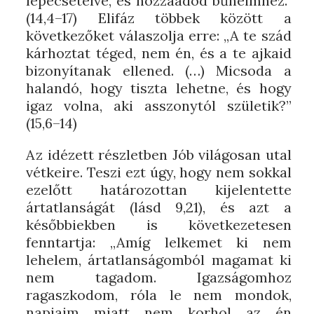
lepecsételve, és hozzáadod bűneimhez.”
(14,4–17) Elifáz többek között a
következőket válaszolja erre: „A te szád
kárhoztat téged, nem én, és a te ajkaid
bizonyítanak ellened. (…) Micsoda a
halandó, hogy tiszta lehetne, és hogy
igaz volna, aki asszonytól születik?”
(15,6–14)
Az idézett részletben Jób világosan utal
vétkeire. Teszi ezt úgy, hogy nem sokkal
ezelőtt határozottan kijelentette
ártatlanságát (lásd 9,21), és azt a
későbbiekben is következetesen
fenntartja: „Amíg lelkemet ki nem
lehelem, ártatlanságomból magamat ki
nem tagadom. Igazságomhoz
ragaszkodom, róla le nem mondok,
napjaim miatt nem korhol az én