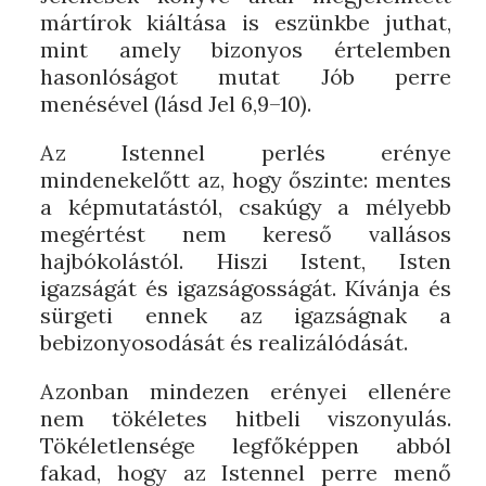
mártírok kiáltása is eszünkbe juthat,
mint amely bizonyos értelemben
hasonlóságot mutat Jób perre
menésével (lásd Jel 6,9–10).
Az Istennel perlés erénye
mindenekelőtt az, hogy őszinte: mentes
a képmutatástól, csakúgy a mélyebb
megértést nem kereső vallásos
hajbókolástól. Hiszi Istent, Isten
igazságát és igazságosságát. Kívánja és
sürgeti ennek az igazságnak a
bebizonyosodását és realizálódását.
Azonban mindezen erényei ellenére
nem tökéletes hitbeli viszonyulás.
Tökéletlensége legfőképpen abból
fakad, hogy az Istennel perre menő