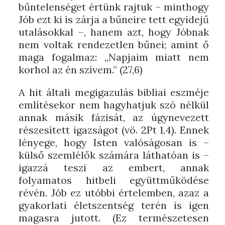
bűntelenséget értünk rajtuk – minthogy
Jób ezt ki is zárja a bűneire tett egyidejű
utalásokkal –, hanem azt, hogy Jóbnak
nem voltak rendezetlen bűnei; amint ő
maga fogalmaz: „Napjaim miatt nem
korhol az én szívem.” (27,6)
A hit általi megigazulás bibliai eszméje
említésekor nem hagyhatjuk szó nélkül
annak másik fázisát, az úgynevezett
részesített igazságot (vö. 2Pt 1,4). Ennek
lényege, hogy Isten valóságosan is –
külső szemlélők számára láthatóan is –
igazzá teszi az embert, annak
folyamatos hitbeli együttműködése
révén. Jób ez utóbbi értelemben, azaz a
gyakorlati életszentség terén is igen
magasra jutott. (Ez természetesen