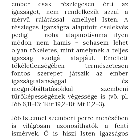
ember csak részlegesen érti az
igazságot, nem rendelkezik azzal a
mérvű rálátással, amellyel Isten. A
részleges igazságra alapított cselekvés
pedig – noha alapmotívuma ilyen
módon nem hamis – sohasem lehet
olyan tökéletes, mint amelynek a teljes
igazság szolgál alapjául. Emellett
tökéletlenségében természetesen
fontos szerepet játszik az ember
igazságtalansággal és
megpróbáltatásokkal szembeni
tűrőképességének végessége is (vö. pl.
Jób 6,11–13; 1Kir 19,2–10; Mt 11,2–3).
Jób Istennel szembeni perre menésében
is világosan azonosíthatók a fenti
ismérvek. Ő is hiszi Isten igazságos