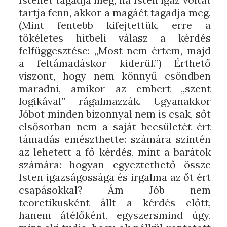
tartja fenn, akkor a magáét tagadja meg.
(Mint fentebb kifejtettük, erre a
tökéletes hitbeli válasz a kérdés
felfüggesztése: „Most nem értem, majd
a feltámadáskor kiderül.”) Érthető
viszont, hogy nem könnyű csöndben
maradni, amikor az embert „szent
logikával” rágalmazzák. Ugyanakkor
Jóbot minden bizonnyal nem is csak, sőt
elsősorban nem a saját becsületét ért
támadás emészthette: számára szintén
az lehetett a fő kérdés, mint a barátok
számára: hogyan egyeztethető össze
Isten igazságossága és irgalma az őt ért
csapásokkal? Ám Jób nem
teoretikusként állt a kérdés előtt,
hanem átélőként, egyszersmind úgy,