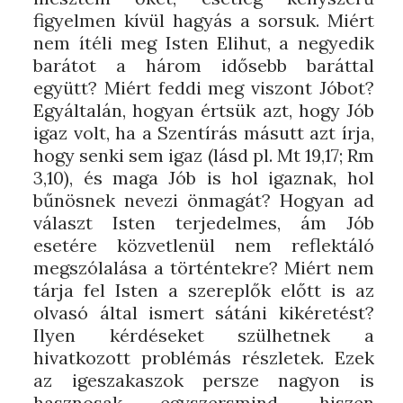
figyelmen kívül hagyás a sorsuk. Miért
nem ítéli meg Isten Elihut, a negyedik
barátot a három idősebb baráttal
együtt? Miért feddi meg viszont Jóbot?
Egyáltalán, hogyan értsük azt, hogy Jób
igaz volt, ha a Szentírás másutt azt írja,
hogy senki sem igaz (lásd pl. Mt 19,17; Rm
3,10), és maga Jób is hol igaznak, hol
bűnösnek nevezi önmagát? Hogyan ad
választ Isten terjedelmes, ám Jób
esetére közvetlenül nem reflektáló
megszólalása a történtekre? Miért nem
tárja fel Isten a szereplők előtt is az
olvasó által ismert sátáni kikéretést?
Ilyen kérdéseket szülhetnek a
hivatkozott problémás részletek. Ezek
az igeszakaszok persze nagyon is
hasznosak egyszersmind, hiszen