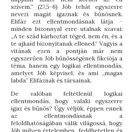
szívem.” (27,5–6) Jób tehát egyszerre
nevezi magát igaznak és bűnösnek.
Elifáz ezt ellentmondásnak látja –
minden bizonnyal erre utalnak szavai:
„A te szád kárhoztat téged, nem én, és a
te ajkaid bizonyítanak ellened.” Vagyis a
vitának ezen a pontján már nem
egyszerűen Jób bűnösségének fikciója a
téma, hanem egy logikai ellentmondás,
amelyet Jób képvisel, és ami „magas
labda” Elifáznak és társainak.
De valóban feltétlenül logikai
ellentmondás, hogy valaki egyszerre
igaz és bűnös? Úgy véljük, éppen ennek
az ellentmondásnak a
feloldhatóságában válik világossá, hogy
Jób milyen értelemben „feddhetetlen és