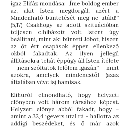
igaz Elifáz mondása: „Íme boldog ember
az, akit Isten megdorgál, azért a
Mindenható büntetését meg ne utáld!”
(5,17) Csakhogy az adott szituációban
teljesen elhibázott volt Istent úgy
beállítani, mint aki bünteti Jóbot, hiszen
az őt ért csapások éppen ellenkező
okból fakadtak. Az ilyen jellegű
állításokra tehát éppúgy áll Isten ítélete
– „nem szóltatok felőlem igazán” –, mint
azokra, amelyek mindenestől (azaz
általában véve is) hamisak.
Elihuról elmondható, hogy helyzeti
előnyben volt három társához képest.
Helyzeti előnye abból fakadt, hogy –
amint a 32,4 igevers utal rá – hallotta az
addigi beszédeket, és ő már azok