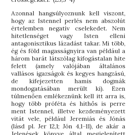
Azonnal hangsúlyoznunk kell viszont,
hogy az Istennel perlés nem abszolút
értelemben negatív cselekedet. Nem
hitetlenséget vagy Isten elleni
antagonisztikus lázadást takar. Mi több,
ég és föld magasságnyira van például a
három barát látszólag kifogástalan hite
felett (amely valójában általános
vallásos igazságok és kegyes hangzású,
de kifejezetten hamis dogmák
mondogatásában merült ki). Ezen
túlmenően emlékeznünk kell itt arra is,
hogy több próféta és hithős is perre
ment Istennel, illetve kezdeményezett
vitát vele, például Jeremiás és Jónás
(lásd pl. Jer 12,1; Jón 4,1–11), de akár a
Jelenések könyve által megjelenített