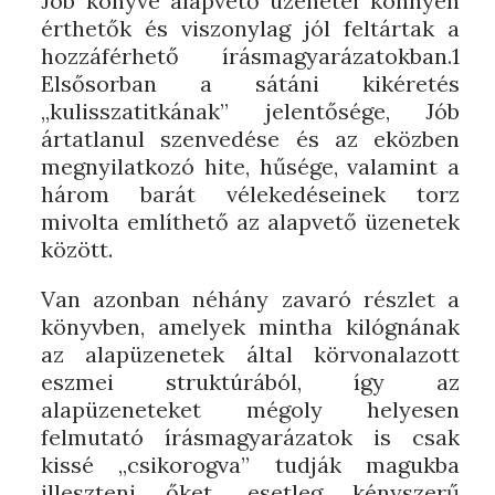
Jób könyve alapvető üzenetei könnyen
érthetők és viszonylag jól feltártak a
hozzáférhető írásmagyarázatokban.1
Elsősorban a sátáni kikéretés
„kulisszatitkának” jelentősége, Jób
ártatlanul szenvedése és az eközben
megnyilatkozó hite, hűsége, valamint a
három barát vélekedéseinek torz
mivolta említhető az alapvető üzenetek
között.
Van azonban néhány zavaró részlet a
könyvben, amelyek mintha kilógnának
az alapüzenetek által körvonalazott
eszmei struktúrából, így az
alapüzeneteket mégoly helyesen
felmutató írásmagyarázatok is csak
kissé „csikorogva” tudják magukba
illeszteni őket, esetleg kényszerű