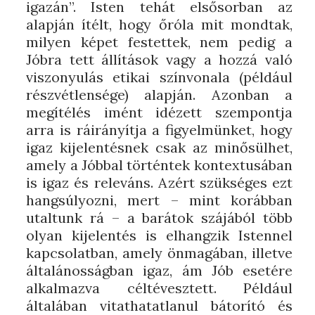
igazán”. Isten tehát elsősorban az
alapján ítélt, hogy őróla mit mondtak,
milyen képet festettek, nem pedig a
Jóbra tett állítások vagy a hozzá való
viszonyulás etikai színvonala (például
részvétlensége) alapján. Azonban a
megítélés imént idézett szempontja
arra is ráirányítja a figyelmünket, hogy
igaz kijelentésnek csak az minősülhet,
amely a Jóbbal történtek kontextusában
is igaz és releváns. Azért szükséges ezt
hangsúlyozni, mert – mint korábban
utaltunk rá – a barátok szájából több
olyan kijelentés is elhangzik Istennel
kapcsolatban, amely önmagában, illetve
általánosságban igaz, ám Jób esetére
alkalmazva céltévesztett. Például
általában vitathatatlanul bátorító és