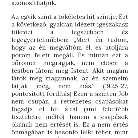
azonosíthatjuk.
Az egyik szint a tökéletes hit szintje. Ezt
a következő, gyakran idézett igeszakasz
tükrözi a legszebben és
legegyértelműbben: „Mert én tudom,
hogy az én megváltóm él, és utoljára
porom felett megáll. És miután ezt a
bőrömet megrágják, nem ebben a
testben látom meg Istent. Akit magam
látok meg magamnak, az én szemeim
látják meg, nem más.” (19,25–27,
pontosított fordítás) Ezen a szinten Jób
nem csupán a rettenetes csapásokat
fogadja el hit által (ami felettébb
tiszteletre méltó), hanem a csapások
okának nem értését is. Ez a nem értés
önmagában is hasonló lelki teher, mint