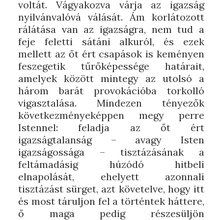
voltát. Vágyakozva várja az igazság
nyilvánvalóvá válását. Ám korlátozott
rálátása van az igazságra, nem tud a
feje feletti sátáni alkuról, és ezek
mellett az őt ért csapások is keményen
feszegetik tűrőképessége határait,
amelyek között mintegy az utolsó a
három barát provokációba torkolló
vigasztalása. Mindezen tényezők
következményeképpen megy perre
Istennel: feladja az őt ért
igazságtalanság – avagy Isten
igazságossága – tisztázásának a
feltámadásig húzódó hitbeli
elnapolását, ehelyett azonnali
tisztázást sürget, azt követelve, hogy itt
és most táruljon fel a történtek háttere,
ő maga pedig részesüljön