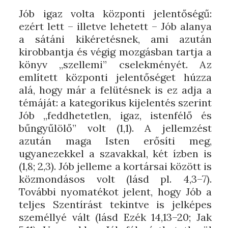
Jób igaz volta központi jelentőségű:
ezért lett – illetve lehetett – Jób alanya
a sátáni kikéretésnek, ami azután
kirobbantja és végig mozgásban tartja a
könyv „szellemi” cselekményét. Az
említett központi jelentőséget húzza
alá, hogy már a felütésnek is ez adja a
témáját: a kategorikus kijelentés szerint
Jób „feddhetetlen, igaz, istenfélő és
bűngyűlölő” volt (1,1). A jellemzést
azután maga Isten erősíti meg,
ugyanezekkel a szavakkal, két ízben is
(1,8; 2,3). Jób jelleme a kortársai között is
közmondásos volt (lásd pl. 4,3–7).
További nyomatékot jelent, hogy Jób a
teljes Szentírást tekintve is jelképes
személlyé vált (lásd Ezék 14,13–20; Jak