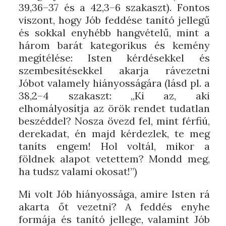
39,36–37 és a 42,3–6 szakaszt). Fontos
viszont, hogy Jób feddése tanító jellegű
és sokkal enyhébb hangvételű, mint a
három barát kategorikus és kemény
megítélése: Isten kérdésekkel és
szembesítésekkel akarja rávezetni
Jóbot valamely hiányosságára (lásd pl. a
38,2–4 szakaszt: „Ki az, aki
elhomályosítja az örök rendet tudatlan
beszéddel? Nosza övezd fel, mint férfiú,
derekadat, én majd kérdezlek, te meg
taníts engem! Hol voltál, mikor a
földnek alapot vetettem? Mondd meg,
ha tudsz valami okosat!”)
Mi volt Jób hiányossága, amire Isten rá
akarta őt vezetni? A feddés enyhe
formája és tanító jellege, valamint Jób