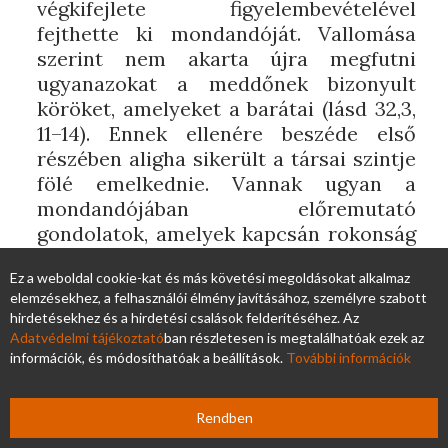
végkifejlete figyelembevételével
fejthette ki mondandóját. Vallomása
szerint nem akarta újra megfutni
ugyanazokat a meddőnek bizonyult
köröket, amelyeket a barátai (lásd 32,3,
11–14). Ennek ellenére beszéde első
részében aligha sikerült a társai szintje
fölé emelkednie. Vannak ugyan a
mondandójában előremutató
gondolatok, amelyek kapcsán rokonság
fedezhető fel Isten későbbi válaszának
Ez a weboldal cookie-kat és más követési megoldásokat alkalmaz
valamelyik gondolatával.2 Azonban ezek
elemzésekhez, a felhasználói élmény javításához, személyre szabott
legfeljebb felvillanásszerű, töredékes és
hirdetésekhez és a hirdetési csalások felderítéséhez. Az
véletlennek tűnő rátapintások az
Adatvédelmi tájékoztató
ban részletesen is megtalálhatóak ezek az
igazság egy-egy részletére. Nem
információk, és módosíthatóak a beállítások.
További információk
dominálnak Elihu beszédének ebben a
szakaszában, sőt kifejezetten
Rendben
gyökértelenül állnak az önméltató (33,3;