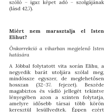
szóló – igaz képet adó – szolgájának
(lásd 42,7).
Miért nem marasztalja el Isten
Elihut?
Önkorrekció a viharban megjelenő Isten
hatására
A Jóbbal folytatott vita során Elihu, a
negyedik barát utoljára szólal meg,
mindössze egyszer, de meglehetősen
hosszan (32–37. fejezet). Beszéde
magabiztos és vádló jellegét tekintve
lényegében azon a szinten folytatja,
amelyre idősebb társai több körön
keresztül lesüllyedtek. Éppen ezért