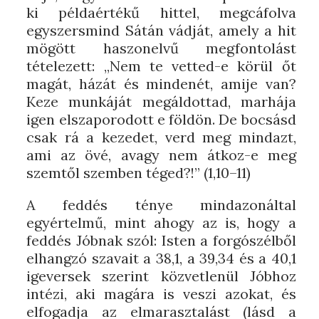
ki példaértékű hittel, megcáfolva
egyszersmind Sátán vádját, amely a hit
mögött haszonelvű megfontolást
tételezett: „Nem te vetted-e körül őt
magát, házát és mindenét, amije van?
Keze munkáját megáldottad, marhája
igen elszaporodott e földön. De bocsásd
csak rá a kezedet, verd meg mindazt,
ami az övé, avagy nem átkoz-e meg
szemtől szemben téged?!” (1,10–11)
A feddés ténye mindazonáltal
egyértelmű, mint ahogy az is, hogy a
feddés Jóbnak szól: Isten a forgószélből
elhangzó szavait a 38,1, a 39,34 és a 40,1
igeversek szerint közvetlenül Jóbhoz
intézi, aki magára is veszi azokat, és
elfogadja az elmarasztalást (lásd a