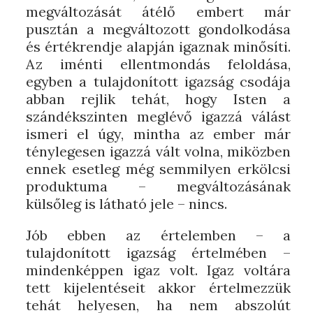
megváltozását átélő embert már
pusztán a megváltozott gondolkodása
és értékrendje alapján igaznak minősíti.
Az iménti ellentmondás feloldása,
egyben a tulajdonított igazság csodája
abban rejlik tehát, hogy Isten a
szándékszinten meglévő igazzá válást
ismeri el úgy, mintha az ember már
ténylegesen igazzá vált volna, miközben
ennek esetleg még semmilyen erkölcsi
produktuma – megváltozásának
külsőleg is látható jele – nincs.
Jób ebben az értelemben – a
tulajdonított igazság értelmében –
mindenképpen igaz volt. Igaz voltára
tett kijelentéseit akkor értelmezzük
tehát helyesen, ha nem abszolút