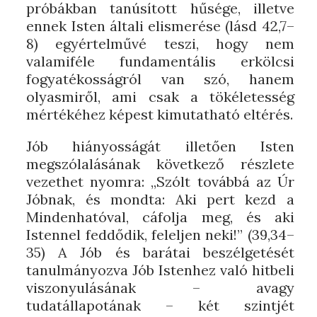
próbákban tanúsított hűsége, illetve
ennek Isten általi elismerése (lásd 42,7–
8) egyértelművé teszi, hogy nem
valamiféle fundamentális erkölcsi
fogyatékosságról van szó, hanem
olyasmiről, ami csak a tökéletesség
mértékéhez képest kimutatható eltérés.
Jób hiányosságát illetően Isten
megszólalásának következő részlete
vezethet nyomra: „Szólt továbbá az Úr
Jóbnak, és mondta: Aki pert kezd a
Mindenhatóval, cáfolja meg, és aki
Istennel feddődik, feleljen neki!” (39,34–
35) A Jób és barátai beszélgetését
tanulmányozva Jób Istenhez való hitbeli
viszonyulásának – avagy
tudatállapotának – két szintjét