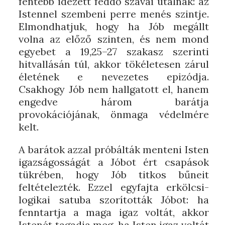
fentebb idézett feddő szavai utalnak: az
Istennel szembeni perre menés szintje.
Elmondhatjuk, hogy ha Jób megállt
volna az előző szinten, és nem mond
egyebet a 19,25–27 szakasz szerinti
hitvallásán túl, akkor tökéletesen zárul
életének e nevezetes epizódja.
Csakhogy Jób nem hallgatott el, hanem
engedve három barátja
provokációjának, önmaga védelmére
kelt.
A barátok azzal próbálták menteni Isten
igazságosságát a Jóbot ért csapások
tükrében, hogy Jób titkos bűneit
feltételezték. Ezzel egyfajta erkölcsi-
logikai satuba szorították Jóbot: ha
fenntartja a maga igaz voltát, akkor
Istenét tagadja meg, ha Isten igaz voltát