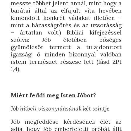
messze többet jelent annál, mint hogy a
barátai által az elfajult vita hevében
kimondott konkrét vádakat illetően –
mint a házasságtörés és az uzsorásság
– ártatlan volt.) Bibliai kifejezéssel
szólva: Jób életében bőséges
gyümölcsöt termett a tulajdonított
igazság: ő minden bizonnyal valóban
isteni természet részese lett (lásd 2Pt
1,4).
Miért feddi meg Isten Jóbot?
Jób hitbeli viszonyulásának két szintje
Jób megfeddése kérdésének élét az
adja, hogy Jób emberfeletti próbát állt