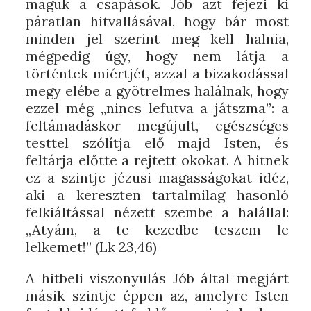
maguk a csapások. Jób azt fejezi ki
páratlan hitvallásával, hogy bár most
minden jel szerint meg kell halnia,
mégpedig úgy, hogy nem látja a
történtek miértjét, azzal a bizakodással
megy elébe a gyötrelmes halálnak, hogy
ezzel még „nincs lefutva a játszma”: a
feltámadáskor megújult, egészséges
testtel szólítja elő majd Isten, és
feltárja előtte a rejtett okokat. A hitnek
ez a szintje jézusi magasságokat idéz,
aki a kereszten tartalmilag hasonló
felkiáltással nézett szembe a halállal:
„Atyám, a te kezedbe teszem le
lelkemet!” (Lk 23,46)
A hitbeli viszonyulás Jób által megjárt
másik szintje éppen az, amelyre Isten