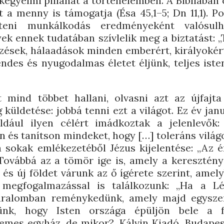
 kegyelmi pillanat a történelemben. A Bibliában
t a menny is támogatja (Ésa 45,1–5; Dn 11,1). Po
steni munkálkodás eredményeként valósu
ek ennek tudatában szívlelik meg a biztatást: 
zések, hálaadások minden emberért, királyokér
ndes és nyugodalmas életet éljünk, teljes ist
t mind többet hallani, olvasni azt az újfajta
 küldetése: jobbá tenni ezt a világot. Ez év jan
dául ilyen célért imádkoztak a jelenlevők:
n és tanítson mindeket, hogy […] toleráns világo
a sokak emlékezetéből Jézus kijelentése: „Az
7) Továbbá az a tömör ige is, amely a kereszté
és új földet várunk az ő ígérete szerint, amel
n megfogalmazással is találkozunk: „Ha a Lé
uralomban reménykedünk, amely majd egysze
ünk, hogy Isten országa épüljön bele a f
temes egyház, de mikor?, Kálvin Kiadó, Budapest