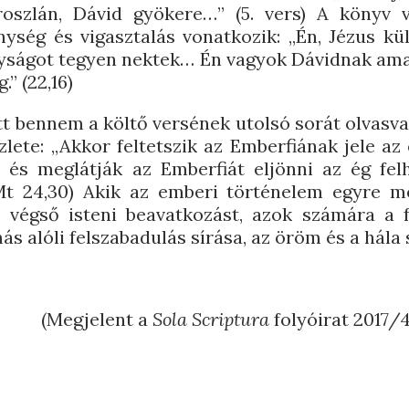
oszlán, Dávid gyökere…” (5. vers) A könyv 
ység és vigasztalás vonatkozik: „Én, Jézus k
nyságot tegyen nektek… Én vagyok Dávidnak ama
.” (22,16)
tt bennem a költő versének utolsó sorát olvasva
lete: „Akkor feltetszik az Emberfiának jele az
 és meglátják az Emberfiát eljönni az ég fel
Mt 24,30) Akik az emberi történelem egyre m
 végső isteni beavatkozást, azok számára a f
ás alóli felszabadulás sírása, az öröm és a hála s
(Megjelent a
Sola Scriptura
folyóirat 2017/