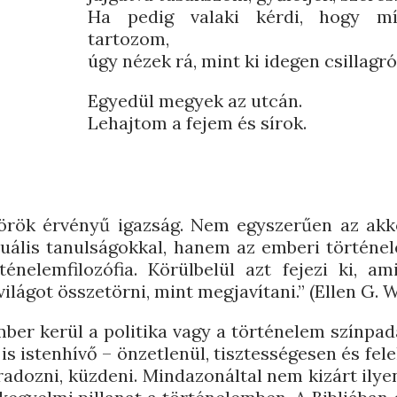
Ha pedig valaki kérdi, hogy mí
tartozom,
úgy nézek rá, mint ki idegen csillagró
Egyedül megyek az utcán.
Lehajtom a fejem és sírok.
 örök érvényű igazság. Nem egyszerűen az akk
ktuális tanulságokkal, hanem az emberi történe
énelemfilozófia. Körülbelül azt fejezi ki, am
lágot összetörni, mint megjavítani.” (Ellen G. W
mber kerül a politika vagy a történelem színpad
s istenhívő – önzetlenül, tisztességesen és fele
adozni, küzdeni. Mindazonáltal nem kizárt ily