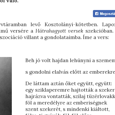
ól való.”
vtáramban levő Kosztolányi-kötetben. Lapo
mű versére a
Hátrahagyott versek
szekcióban.
sszociáció villant a gondolataimba. Íme a vers:
Beh jó volt hajdan lehúnyni a szemem
s gondolni elalvás előtt az emberekre
De láttam aztán őket együtt, együtt:
egy sziklaperemre hajtották a szeker
hajrázva vontatták, szilaj tüzérlovakk
föl a meredélyre az emberiségnek
szent szekerét, s mindenki kiáltott,