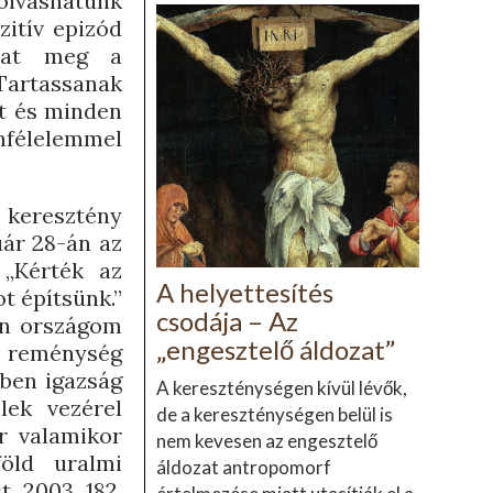
 olvashatunk
zitív epizód
lhat meg a
„Tartassanak
t és minden
enfélelemmel
 keresztény
uár 28-án az
 „Kérték az
A helyettesítés
t építsünk.”
csodája – Az
 én országom
„engesztelő áldozat”
ny reménység
yben igazság
A kereszténységen kívül lévők,
lek vezérel
de a kereszténységen belül is
r valamikor
nem kevesen az engesztelő
öld uralmi
áldozat antropomorf
, 2003, 182.