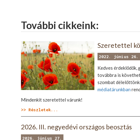
További cikkeink:
Szeretettel k
2022. június 26.
Kedves érdeklődők, g
továbbra is követhet
szombat délelőttönké
médiatárunkban
rend
Mindenkit szeretettel várunk!
>> Részletek...
2026. III. negyedévi országos beosztás
2026. június 27.