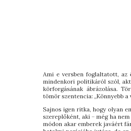
Ami e versben foglaltatott, az
mindenkori politikáról szól, a
körforgásának ábrázolása. Tört
tömör szentencia: „Könnyebb a vi
Sajnos igen ritka, hogy olyan e
szereplőként, aki – még ha nem i
módon akar emberek javáért fár