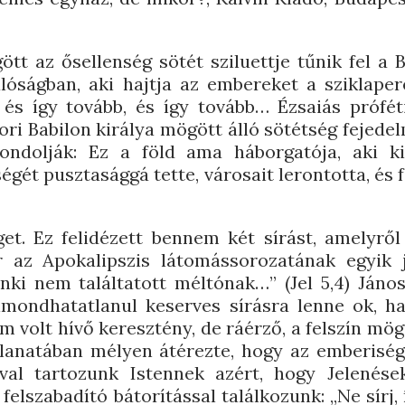
t az ősellenség sötét sziluettje tűnik fel a B
lóságban, aki hajtja az embereket a sziklaper
 és így tovább, és így tovább… Ézsaiás prófé
ori Babilon királya mögött álló sötétség fejedel
gondolják: Ez a föld ama háborgatója, aki ki
égét pusztasággá tette, városait lerontotta, és 
get. Ez felidézett bennem két sírást, amelyről
r az Apokalipszis látomássorozatának egyik j
nki nem találtatott méltónak…” (Jel 5,4) János
imondhatatlanul keserves sírásra lenne ok, h
 volt hívő keresztény, de ráérző, a felszín mögé
llanatában mélyen átérezte, hogy az emberiség
lával tartozunk Istennek azért, hogy Jelenése
 felszabadító bátorítással találkozunk: „Ne sírj,