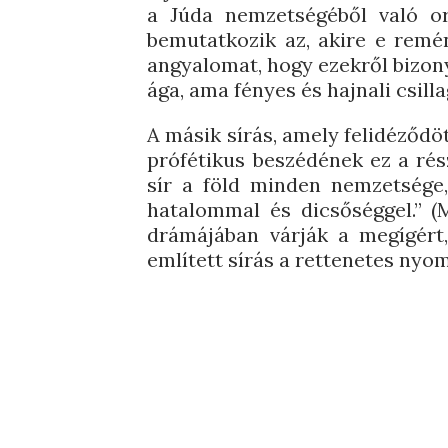
a Júda nemzetségéből való or
bemutatkozik az, akire e remén
angyalomat, hogy ezekről bizo
ága, ama fényes és hajnali csillag
A másik sírás, amely felidéződö
prófétikus beszédének ez a rész
sír a föld minden nemzetsége,
hatalommal és dicsőséggel.” (
drámájában várják a megígért,
említett sírás a rettenetes nyom