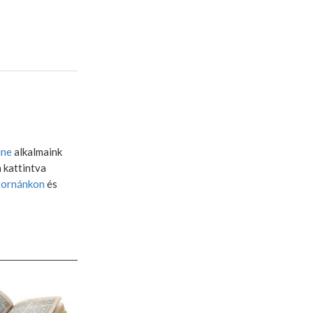
ine
alkalmaink
a kattintva
tornánkon
és