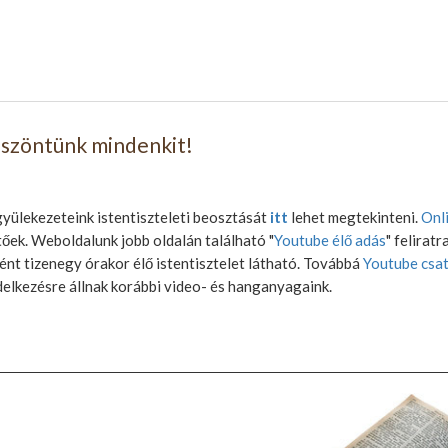
öszöntünk mindenkit!
yülekezeteink istentiszteleti beosztását
itt
lehet megtekinteni.
Onl
őek. Weboldalunk jobb oldalán található "
Youtube élő adás
" feliratr
nt tizenegy órakor élő istentisztelet látható. Továbbá
Youtube csa
elkezésre állnak korábbi video- és hanganyagaink.