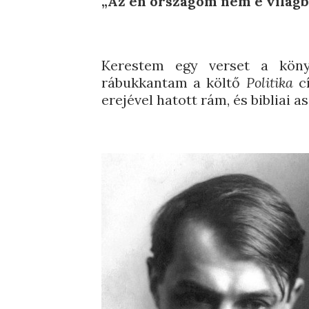
„Az én országom nem e világb
Kerestem egy verset a köny
rábukkantam a költő
Politika
cí
erejével hatott rám, és bibliai a