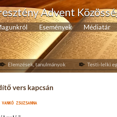
resztény Advent Közössé
agunkról
Események
Médiatár
Elemzések, tanulmányok
Testi-lelki 
ítő vers kapcsán
 VANKÓ ZSUZSANNA