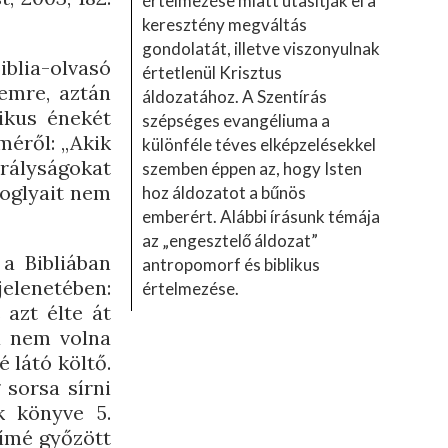
értelmezése miatt utasítják el a
keresztény megváltás
gondolatát, illetve viszonyulnak
iblia-olvasó
értetlenül Krisztus
emre, aztán
áldozatához. A Szentírás
tikus énekét
szépséges evangéliuma a
méről: „Akik
különféle téves elképzelésekkel
rályságokat
szemben éppen az, hogy Isten
foglyait nem
hoz áldozatot a bűnös
emberért. Alábbi írásunk témája
az „engesztelő áldozat”
 a Bibliában
antropomorf és biblikus
elenetében:
értelmezése.
 azt élte át
a nem volna
 látó költő.
 sorsa sírni
k könyve 5.
 ímé győzött