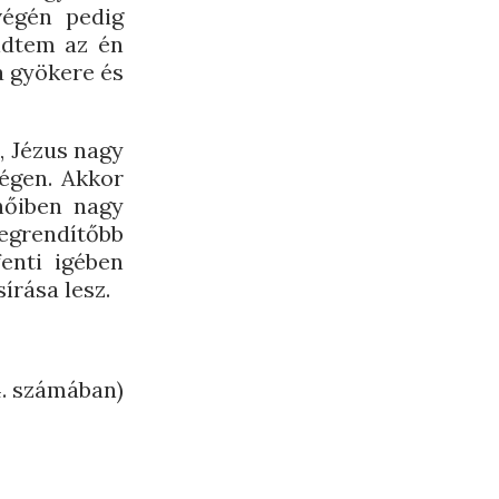
végén pedig
üldtem az én
 gyökere és
, Jézus nagy
 égen. Akkor
hőiben nagy
egrendítőbb
enti igében
írása lesz.
4. számában)