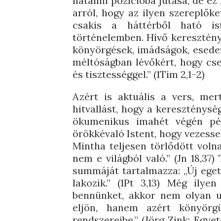
hatalmi pozícióba jutása, de ez
arról, hogy az ilyen szereplőke
csakis a háttérből ható i
történelemben. Hívő keresztény
könyörgések, imádságok, esede
méltóságban lévőkért, hogy cse
és tisztességgel.” (1Tim 2,1–2)
Azért is aktuális a vers, mer
hitvallást, hogy a kereszténység
ökumenikus imahét végén pél
örökkévaló Istent, hogy vezesse
Mintha teljesen törlődött voln
nem e világból való.” (Jn 18,3
summáját tartalmazza: „Új eget 
lakozik.” (1Pt 3,13) Még ilye
bennünket, akkor nem olyan 
eljön, hanem azért könyörg
rendszereibe.” (Jörg Zink: Egye