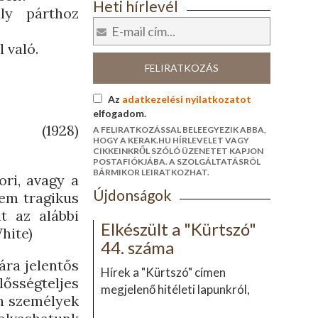
Heti hírlevél
ly párthoz
l való.
FELIRATKOZÁS
Az
adatkezelési nyilatkozatot
elfogadom.
(1928)
A FELIRATKOZÁSSAL BELEEGYEZIK ABBA,
HOGY A KERAK.HU HÍRLEVELET VAGY
CIKKEINKRŐL SZÓLÓ ÜZENETET KAPJON
POSTAFIÓKJÁBA. A SZOLGÁLTATÁSRÓL
BÁRMIKOR LEIRATKOZHAT.
ori, avagy a
Újdonságok
lem tragikus
it az alábbi
Elkészült a "Kürtszó"
hite)
44. száma
ára jelentős
Hírek a "Kürtszó" címen
lősségteljes
megjelenő hitéleti lapunkról,
en személyek