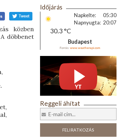
Időjárás
Napkelte:
05:30
Napnyugta:
20:07
zás közben
30.3 °C
 A döbbenet
Budapest
Forrás:
www.weatherapi.com
,
.
Reggeli áhítat
et,
al,
FELIRATKOZÁS