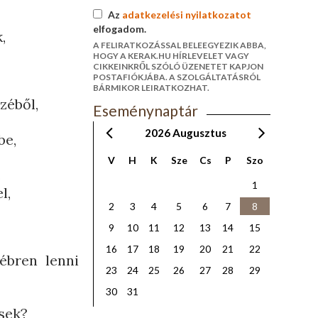
Az
adatkezelési nyilatkozatot
elfogadom.
,
A FELIRATKOZÁSSAL BELEEGYEZIK ABBA,
HOGY A KERAK.HU HÍRLEVELET VAGY
CIKKEINKRŐL SZÓLÓ ÜZENETET KAPJON
POSTAFIÓKJÁBA. A SZOLGÁLTATÁSRÓL
BÁRMIKOR LEIRATKOZHAT.
zéből,
Eseménynaptár
2026
Augusztus
be,
V
H
K
Sze
Cs
P
Szo
.
1
l,
2
3
4
5
6
7
8
9
10
11
12
13
14
15
16
17
18
19
20
21
22
ébren lenni
23
24
25
26
27
28
29
30
31
ssek?