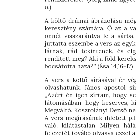
o.)
A költő drámai ábrázolása mögöt
keresztény számára. Ő az a va
onnét visszarántva le a sárba,
juttatta eszembe a vers az egyk
látnak, rád tekintenek, és el
rendített meg? Aki a föld kereks
bocsátotta haza?” (Ésa 14,16–17)
A vers a költő sírásával ér vé
olvashatunk. János apostol sí
„Azért én igen sírtam, hogy se
látomásában, hogy keserves, k
Megváltó. Kosztolányi Dezső nem
A vers megírásának ihletett pi
való, kilátástalan. Milyen há
fejezetét tovább olvasva ezzel a