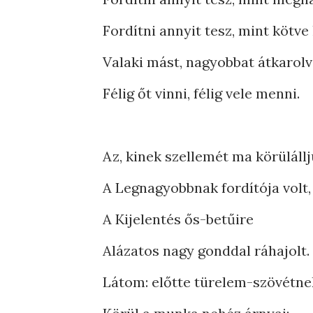
Fordítni annyit tesz, mint kötve 
Valaki mást, nagyobbat átkarol
Félig őt vinni, félig vele menni.
Az, kinek szellemét ma körülállj
A Legnagyobbnak fordítója volt,
A Kijelentés ős-betűire
Alázatos nagy gonddal ráhajolt.
Látom: előtte türelem-szövétne