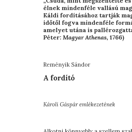
„Csuda, mint megszentelte és 
élnek mindenféle vallású mag
Káldi fordításához tartják ma
időtől fogva mindenféle form
amelyet utána is pallérozgatt
Péter:
Magyar Athenas,
1766)
Reményik Sándor
A fordító
Károli Gáspár emlékezetének
Alkotni könnyebb: a szellem sza