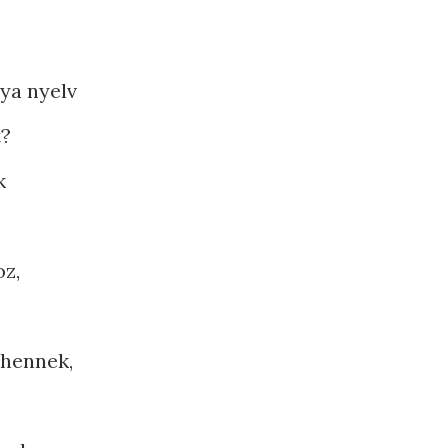
tya nyelv
t?
k
oz,
ihennek,