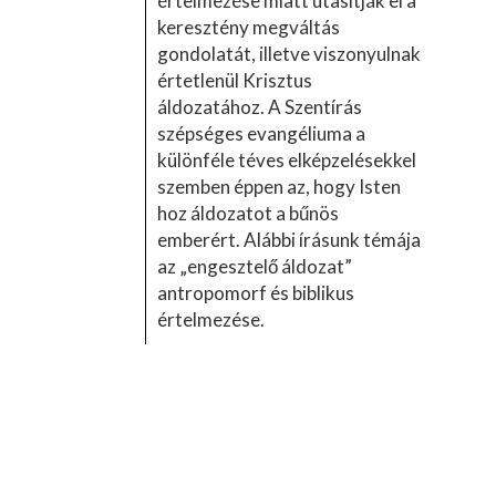
értelmezése miatt utasítják el a
keresztény megváltás
gondolatát, illetve viszonyulnak
értetlenül Krisztus
áldozatához. A Szentírás
szépséges evangéliuma a
különféle téves elképzelésekkel
szemben éppen az, hogy Isten
hoz áldozatot a bűnös
emberért. Alábbi írásunk témája
az „engesztelő áldozat”
antropomorf és biblikus
értelmezése.