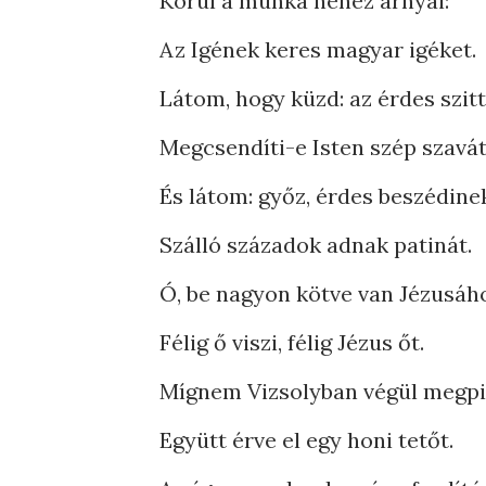
Körül a munka nehéz árnyai:
Az Igének keres magyar igéket.
Látom, hogy küzd: az érdes szit
Megcsendíti-e Isten szép szavá
És látom: győz, érdes beszédine
Szálló századok adnak patinát.
Ó, be nagyon kötve van Jézusáh
Félig ő viszi, félig Jézus őt.
Mígnem Vizsolyban végül megp
Együtt érve el egy honi tetőt.