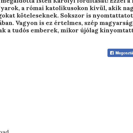
megáldotta Isten Károlyi fordítását! Ezzel a 
yarok, a római katolikusokon kívül, akik na
gokat köteleseknek. Sokszor is nyomtattatott
ában. Vagyon is ez értelmes, szép magyarság
ak a tudós emberek, mikor újólag kinyomtatt
bad,