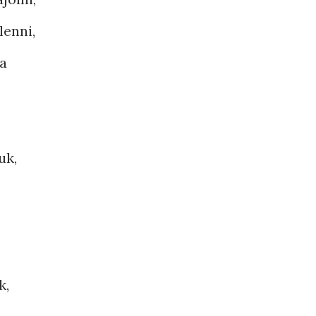
lenni,
va
uk,
k,