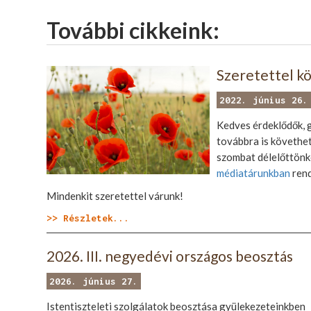
További cikkeink:
Szeretettel k
2022. június 26.
Kedves érdeklődők, g
továbbra is követhet
szombat délelőttönké
médiatárunkban
rend
Mindenkit szeretettel várunk!
>> Részletek...
2026. III. negyedévi országos beosztás
2026. június 27.
Istentiszteleti szolgálatok beosztása gyülekezeteinkben