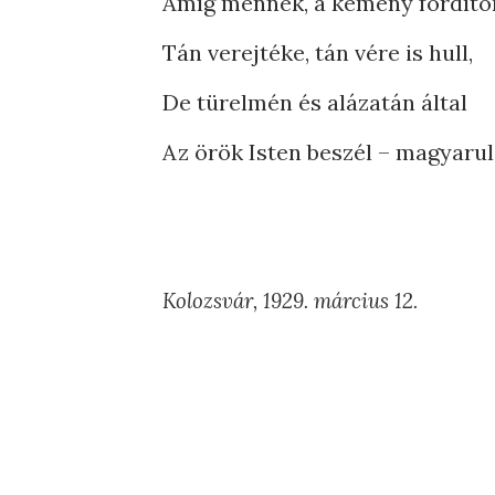
Amíg mennek, a kemény fordít
Tán verejtéke, tán vére is hull,
De türelmén és alázatán által
Az örök Isten beszél – magyarul
Kolozsvár, 1929. március 12.