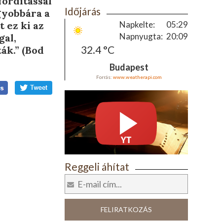
fordítással
Időjárás
gyobbára a
 ez ki az
Napkelte:
05:29
Napnyugta:
20:09
gal,
32.4 °C
ák.” (Bod
Budapest
Forrás:
www.weatherapi.com
Reggeli áhítat
FELIRATKOZÁS