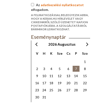
Az
adatkezelési nyilatkozatot
elfogadom.
A FELIRATKOZÁSSAL BELEEGYEZIK ABBA,
HOGY A KERAK.HU HÍRLEVELET VAGY
CIKKEINKRŐL SZÓLÓ ÜZENETET KAPJON
POSTAFIÓKJÁBA. A SZOLGÁLTATÁSRÓL
BÁRMIKOR LEIRATKOZHAT.
Eseménynaptár
2026
Augusztus
V
H
K
Sze
Cs
P
Szo
1
2
3
4
5
6
7
8
9
10
11
12
13
14
15
16
17
18
19
20
21
22
23
24
25
26
27
28
29
30
31