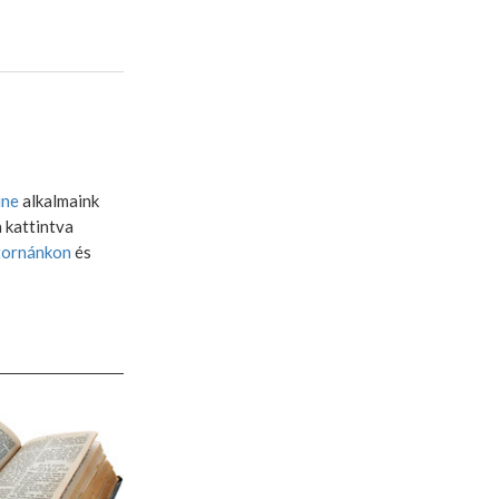
ine
alkalmaink
a kattintva
tornánkon
és