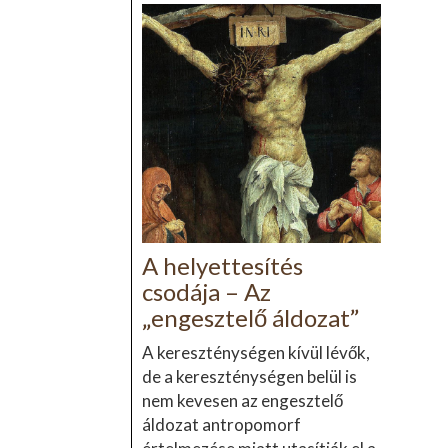
A helyettesítés
csodája – Az
„engesztelő áldozat”
A kereszténységen kívül lévők,
de a kereszténységen belül is
nem kevesen az engesztelő
áldozat antropomorf