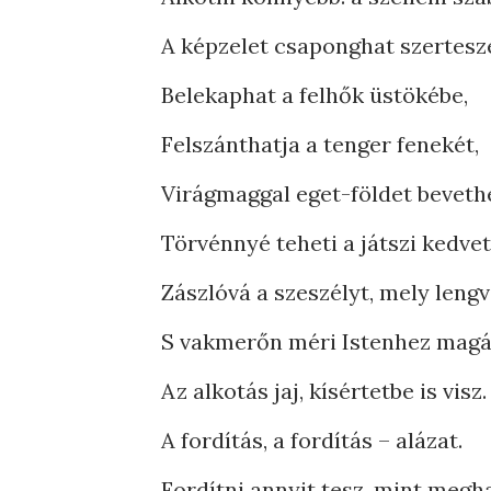
A képzelet csaponghat szerteszé
Belekaphat a felhők üstökébe,
Felszánthatja a tenger fenekét,
Virágmaggal eget-földet bevethe
Törvénnyé teheti a játszi kedvet
Zászlóvá a szeszélyt, mely lengv
S vakmerőn méri Istenhez mag
Az alkotás jaj, kísértetbe is visz.
A fordítás, a fordítás – alázat.
Fordítni annyit tesz, mint megha