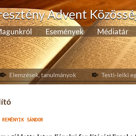
resztény Advent Közössé
agunkról
Események
Médiatár
Elemzések, tanulmányok
Testi-lelki 
ító
 REMÉNYIK SÁNDOR