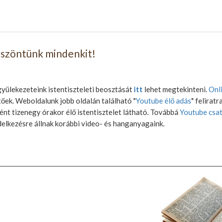
öszöntünk mindenkit!
yülekezeteink istentiszteleti beosztását
itt
lehet megtekinteni.
Onl
őek. Weboldalunk jobb oldalán található "
Youtube élő adás
" feliratr
nt tizenegy órakor élő istentisztelet látható. Továbbá
Youtube csa
elkezésre állnak korábbi video- és hanganyagaink.