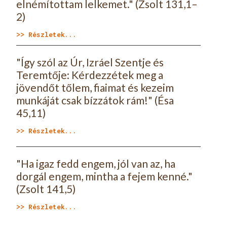
elnémítottam lelkemet." (Zsolt 131,1–
2)
>> Részletek...
"Így szól az Úr, Izráel Szentje és
Teremtője: Kérdezzétek meg a
jövendőt tőlem, fiaimat és kezeim
munkáját csak bízzátok rám!" (Ésa
45,11)
>> Részletek...
"Ha igaz fedd engem, jól van az, ha
dorgál engem, mintha a fejem kenné."
(Zsolt 141,5)
>> Részletek...