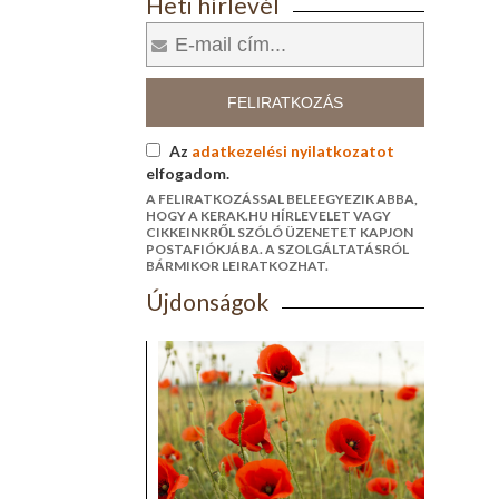
Heti hírlevél
FELIRATKOZÁS
Az
adatkezelési nyilatkozatot
elfogadom.
A FELIRATKOZÁSSAL BELEEGYEZIK ABBA,
HOGY A KERAK.HU HÍRLEVELET VAGY
CIKKEINKRŐL SZÓLÓ ÜZENETET KAPJON
POSTAFIÓKJÁBA. A SZOLGÁLTATÁSRÓL
BÁRMIKOR LEIRATKOZHAT.
Újdonságok