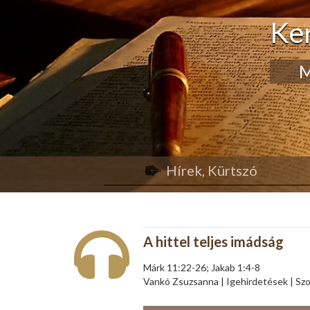
Ke
M
Hírek, Kürtszó
A hittel teljes imádság
Márk 11:22-26; Jakab 1:4-8
Vankó Zsuzsanna | Igehirdetések | Szo