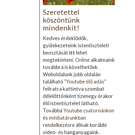
Szeretettel
köszöntünk
mindenkit!
Kedves érdeklődők,
gyülekezeteink istentiszteleti
beosztását
itt
lehet
megtekinteni.
Online
alkalmaink
továbbra is követhetőek.
Weboldalunk jobb oldalán
található "
Youtube élő adás
"
feliratra kattintva szombat
délelőttönként tizenegy órakor
élő istentisztelet látható.
Továbbá
Youtube csatornánkon
és
médiatárunkban
rendelkezésre állnak korábbi
video- és hanganyagaink.