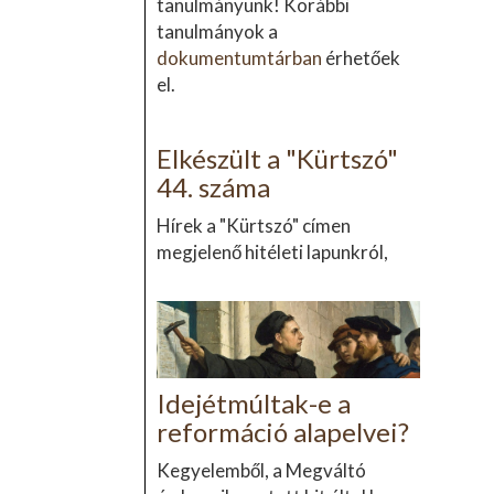
tanulmányunk! Korábbi
tanulmányok a
dokumentumtárban
érhetőek
el.
Elkészült a "Kürtszó"
44. száma
Hírek a "Kürtszó" címen
megjelenő hitéleti lapunkról,
Idejétmúltak-e a
reformáció alapelvei?
Kegyelemből, a Megváltó