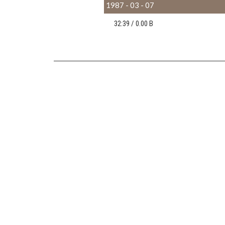
1987 - 03 - 07
32:39 /
0.00 B