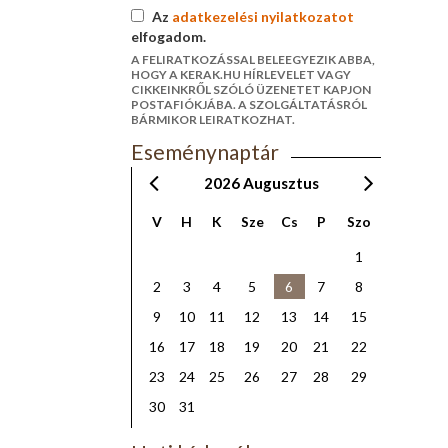
Az
adatkezelési nyilatkozatot
elfogadom.
A FELIRATKOZÁSSAL BELEEGYEZIK ABBA,
HOGY A KERAK.HU HÍRLEVELET VAGY
CIKKEINKRŐL SZÓLÓ ÜZENETET KAPJON
POSTAFIÓKJÁBA. A SZOLGÁLTATÁSRÓL
BÁRMIKOR LEIRATKOZHAT.
Eseménynaptár
2026
Augusztus
V
H
K
Sze
Cs
P
Szo
1
2
3
4
5
6
7
8
9
10
11
12
13
14
15
16
17
18
19
20
21
22
23
24
25
26
27
28
29
30
31