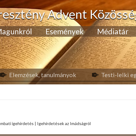
resztény Advent Közössé
agunkról
Események
Médiatár
Elemzések, tanulmányok
Testi-lelki 
mbati igehirdetés | Igehirdetések az Imádságról