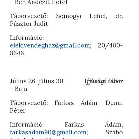
– Bér, Andezit Hotel
Táborvezető: Somogyi Lehel, dr.
Pásztor Judit
Információ:
elekivendeghaz@gmail.com
; 20/400-
8646
Július 26-július 30
Ifjúsági tábor
–
Baja
Táborvezető: Farkas Ádám, Dunai
Péter
Információ: Farkas Ádám,
farkasadam90@gmail.com
; Szabó