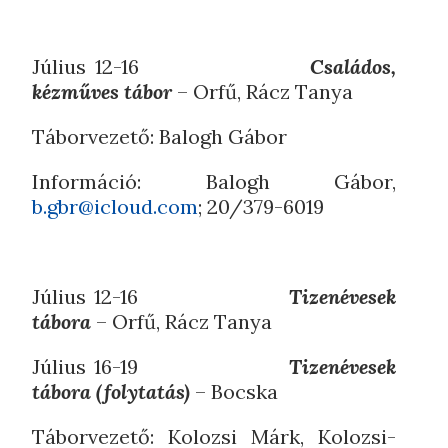
Július 12-16
Családos,
kézműves tábor
– Orfű, Rácz Tanya
Táborvezető: Balogh Gábor
Információ: Balogh Gábor,
b.gbr@icloud.com
; 20/379-6019
Július 12-16
Tizenévesek
tábora
– Orfű, Rácz Tanya
Július 16-19
Tizenévesek
tábora (folytatás)
– Bocska
Táborvezető: Kolozsi Márk, Kolozsi-