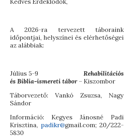
Kedves Érdeklődők,
A 2026-ra tervezett táboraink
időpontjai, helyszínei és elérhetőségei
az alábbiak:
Július 5-9
Rehabilitációs
és Biblia-ismereti tábor
– Kiszombor
Táborvezető: Vankó Zsuzsa, Nagy
Sándor
Információ: Kegyes Jánosné Padi
Krisztina,
padikr@
gmail.com; 20/222-
5830