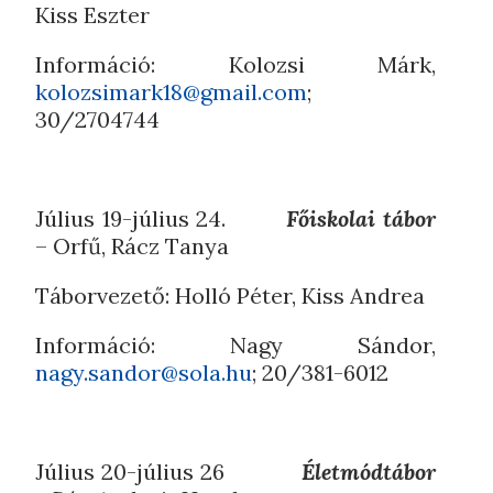
Kiss Eszter
Információ: Kolozsi Márk,
kolozsimark18@gmail.com
;
30/2704744
Július 19-július 24.
Főiskolai tábor
– Orfű, Rácz Tanya
Táborvezető: Holló Péter, Kiss Andrea
Információ: Nagy Sándor,
nagy.sandor@sola.hu
; 20/381-6012
Július 20-július 26
Életmódtábor