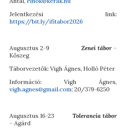
Antal,
elnok@kerak.hu
Jelentkezési link:
https://bit.ly/ifitabor2026
Augusztus 2-9
Zenei tábor
–
Kőszeg
Táborvezetők: Vigh Ágnes, Holló Péter
Információ: Vigh Ágnes,
vigh.agnes@gmail.com
; 20/379-6250
Augusztus 16-23
Tolerancia tábor
– Agárd