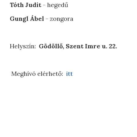
Tóth Judit
- hegedű
Gungl Ábel
- zongora
Helyszín:
Gödöllő, Szent Imre u. 22.
Meghívó elérhető:
itt