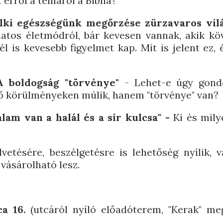
erről a témáról a Biblia?
lki egészségünk megőrzése zürzavaros vi
tos életmódról, bár kevesen vannak, akik köv
l is kevesebb figyelmet kap. Mit is jelent ez,
A boldogság "törvénye"
- Lehet-e úgy gond
ő körülményeken múlik, hanem "törvénye" van?
lam van a halál és a sír kulcsa" -
Ki és mil
etésére, beszélgetésre is lehetőség nyílik, 
vásárolható lesz.
ca 16.
(utcáról nyíló előadóterem, "Kerak" me