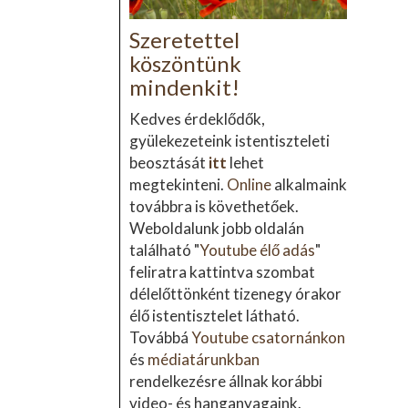
Szeretettel
köszöntünk
mindenkit!
Kedves érdeklődők,
gyülekezeteink istentiszteleti
beosztását
itt
lehet
megtekinteni.
Online
alkalmaink
továbbra is követhetőek.
Weboldalunk jobb oldalán
található "
Youtube élő adás
"
feliratra kattintva szombat
délelőttönként tizenegy órakor
élő istentisztelet látható.
Továbbá
Youtube csatornánkon
és
médiatárunkban
rendelkezésre állnak korábbi
video- és hanganyagaink.