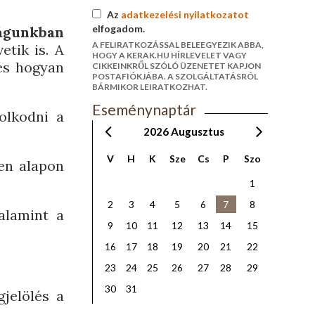
Az
adatkezelési nyilatkozatot
elfogadom.
lágunkban
A FELIRATKOZÁSSAL BELEEGYEZIK ABBA,
etik is. A
HOGY A KERAK.HU HÍRLEVELET VAGY
 és hogyan
CIKKEINKRŐL SZÓLÓ ÜZENETET KAPJON
POSTAFIÓKJÁBA. A SZOLGÁLTATÁSRÓL
BÁRMIKOR LEIRATKOZHAT.
Eseménynaptár
olkodni a
2026
Augusztus
V
H
K
Sze
Cs
P
Szo
yen alapon
1
2
3
4
5
6
7
8
valamint a
9
10
11
12
13
14
15
16
17
18
19
20
21
22
23
24
25
26
27
28
29
30
31
gjelölés a