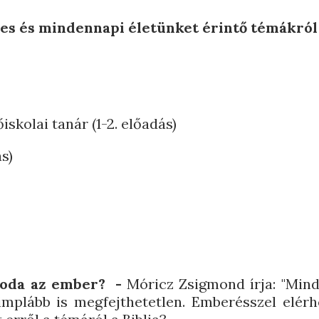
s és mindennapi életünket érintő témákról
őiskolai tanár (1-2. előadás)
ás)
soda az ember? -
Móricz Zsigmond írja: "Min
implább is megfejthetetlen. Emberésszel elérhe