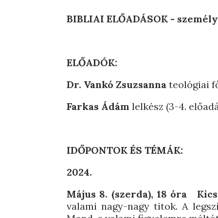
BIBLIAI ELŐADÁSOK - személye
ELŐADÓK:
Dr. Vankó Zsuzsanna
teológiai f
Farkas Ádám
lelkész (3-4. előad
IDŐPONTOK ÉS TÉMÁK:
2024.
Május 8. (szerda), 18 óra
Kic
valami nagy-nagy titok. A legsz