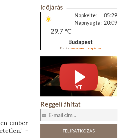
Időjárás
Napkelte:
05:29
Napnyugta:
20:09
29.7 °C
Budapest
Forrás:
www.weatherapi.com
Reggeli áhítat
den ember
tetlen." -
FELIRATKOZÁS