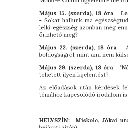
Mond-e valami figyelemre méltót 
Május 15. (szerda), 18 óra
Le
-
Sokat hallunk ma egészségtuda
lelki egészség azonban még enné
őrizhető meg?
Május 22. (szerda), 18 óra 
boldogságról, mint ami nem küls
Május 29. (szerda), 18 óra "Ná
tehetett ilyen kijelentést?
Az előadások után kérdések felv
témához kapcsolódó irodalom is 
HELYSZÍN: Miskolc, Jókai ut
bejárati ajtón)