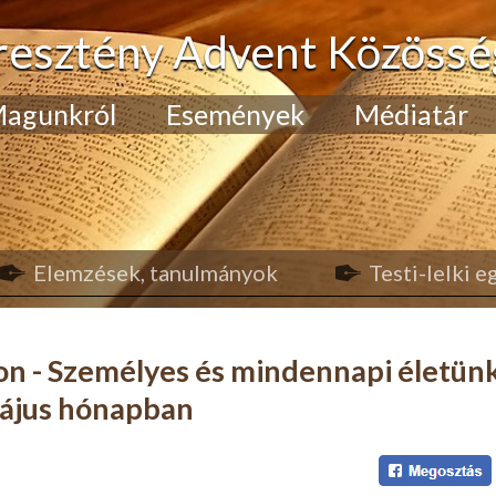
resztény Advent Közössé
agunkról
Események
Médiatár
Elemzések, tanulmányok
Testi-lelki 
con - Személyes és mindennapi életün
május hónapban