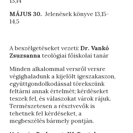
13,14
MÁJUS 30.
Jelenések könyve 13,15-
14,5
A beszélgetéseket vezeti:
Dr. Vankó
Zsuzsanna
teológiai főiskolai tanár
Minden alkalommal versről versre
végighaladunk a kijelölt igeszakaszon,
együttgondolkodással törekszünk
feltárni annak értelmét; kérdéseket
teszek fel, és válaszokat várok rájuk.
Természetesen a résztvevők is
tehetnek fel kérdéseket, a
megbeszélés bármely pontján.