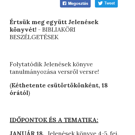
Értsük meg együtt Jelenések
könyvét!
- BIBLIAKÖRI
BESZÉLGETÉSEK
Folytatódik Jelenések könyve
tanulmányozása versről versre!
(
Kéthetente csütörtökönként, 18
órától
)
IDŐPONTOK ÉS A TEMATIKA:
JANUÁR 18.
Jelenések könyve 4-5. fej.