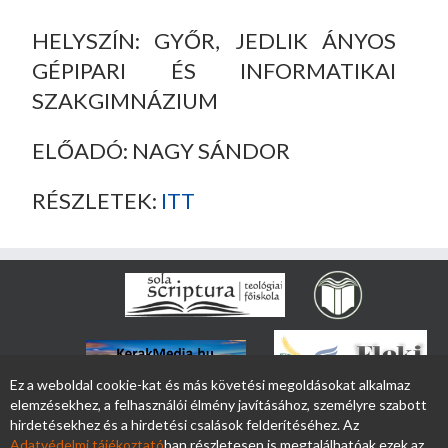
HELYSZÍN: GYŐR, JEDLIK ÁNYOS
GÉPIPARI ÉS INFORMATIKAI
SZAKGIMNÁZIUM
ELŐADÓ: NAGY SÁNDOR
RÉSZLETEK:
ITT
Ez a weboldal cookie-kat és más követési megoldásokat alkalmaz
elemzésekhez, a felhasználói élmény javításához, személyre szabott
hirdetésekhez és a hirdetési csalások felderítéséhez. Az
Adatvédelmi tájékoztató
ban részletesen is megtalálhatóak ezek az