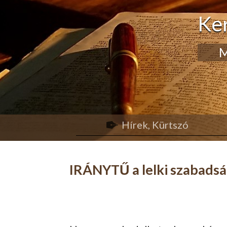
Ke
M
Hírek, Kürtszó
IRÁNYTŰ a lelki szabads