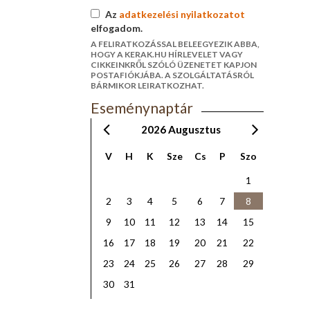
Az
adatkezelési nyilatkozatot
elfogadom.
A FELIRATKOZÁSSAL BELEEGYEZIK ABBA,
HOGY A KERAK.HU HÍRLEVELET VAGY
CIKKEINKRŐL SZÓLÓ ÜZENETET KAPJON
POSTAFIÓKJÁBA. A SZOLGÁLTATÁSRÓL
BÁRMIKOR LEIRATKOZHAT.
Eseménynaptár
2026
Augusztus
V
H
K
Sze
Cs
P
Szo
1
2
3
4
5
6
7
8
9
10
11
12
13
14
15
16
17
18
19
20
21
22
23
24
25
26
27
28
29
30
31