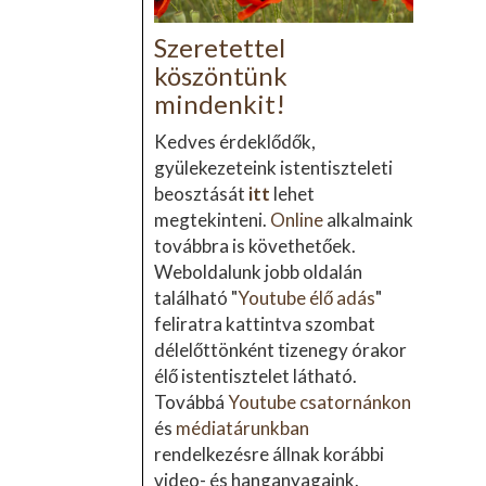
Szeretettel
köszöntünk
mindenkit!
Kedves érdeklődők,
gyülekezeteink istentiszteleti
beosztását
itt
lehet
megtekinteni.
Online
alkalmaink
továbbra is követhetőek.
Weboldalunk jobb oldalán
található "
Youtube élő adás
"
feliratra kattintva szombat
délelőttönként tizenegy órakor
élő istentisztelet látható.
Továbbá
Youtube csatornánkon
és
médiatárunkban
rendelkezésre állnak korábbi
video- és hanganyagaink.