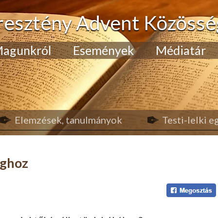
resztény Advent Közössé
agunkról
Események
Médiatár
Elemzések, tanulmányok
Testi-lelki 
ághoz