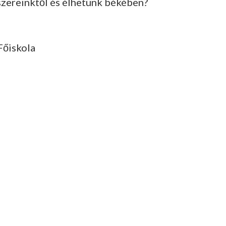
zereinktől és élhetünk békében?
Főiskola