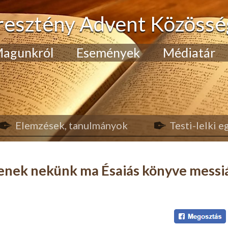
resztény Advent Közössé
agunkról
Események
Médiatár
Elemzések, tanulmányok
Testi-lelki 
enek nekünk ma Ésaiás könyve messi