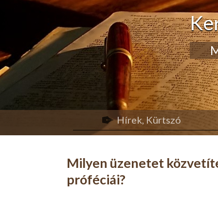
Ke
M
Hírek, Kürtszó
Milyen üzenetet közvetít
próféciái?