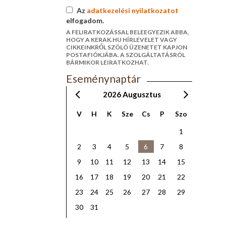
Az
adatkezelési nyilatkozatot
elfogadom.
A FELIRATKOZÁSSAL BELEEGYEZIK ABBA,
HOGY A KERAK.HU HÍRLEVELET VAGY
CIKKEINKRŐL SZÓLÓ ÜZENETET KAPJON
POSTAFIÓKJÁBA. A SZOLGÁLTATÁSRÓL
BÁRMIKOR LEIRATKOZHAT.
Eseménynaptár
2026
Augusztus
V
H
K
Sze
Cs
P
Szo
1
2
3
4
5
6
7
8
9
10
11
12
13
14
15
16
17
18
19
20
21
22
23
24
25
26
27
28
29
30
31