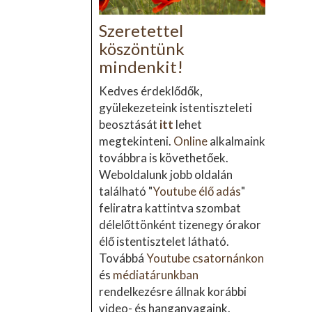
Szeretettel
köszöntünk
mindenkit!
Kedves érdeklődők,
gyülekezeteink istentiszteleti
beosztását
itt
lehet
megtekinteni.
Online
alkalmaink
továbbra is követhetőek.
Weboldalunk jobb oldalán
található "
Youtube élő adás
"
feliratra kattintva szombat
délelőttönként tizenegy órakor
élő istentisztelet látható.
Továbbá
Youtube csatornánkon
és
médiatárunkban
rendelkezésre állnak korábbi
video- és hanganyagaink.