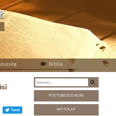
g
egészség
Biblia
ási
YOUTUBE ÉLŐ ADÁS
NYITÓLAP