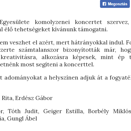
Egyesülete komolyzenei koncertet szervez
gal élő tehetségeket kívánunk támogatni.
sem veszhet el azért, mert hátrányokkal indul. 
zerte számtalanszor bizonyították már, ho
 kreativitásra, alkozásra képesek, mint ép t
etnénk most segíteni a koncerttel.
ült adományokat a helyszínen adjuk át a fogyat
 Rita, Erdész Gábor
, Tóth Judit, Geiger Estilla, Borbély Miklós
ia, Gungl Ábel