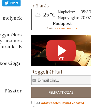
Időjárás
Napkelte:
05:30
25 °C
, melynek
Napnyugta:
20:07
Budapest
Forrás:
www.weatherapi.com
Fogyatékos
gy azonos
ársaik. E
ékossággal
Reggeli áhítat
, Pásztor
FELIRATKOZÁS
Az
adatkezelési nyilatkozatot