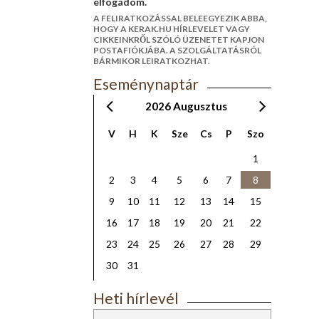
elfogadom.
A FELIRATKOZÁSSAL BELEEGYEZIK ABBA,
HOGY A KERAK.HU HÍRLEVELET VAGY
CIKKEINKRŐL SZÓLÓ ÜZENETET KAPJON
POSTAFIÓKJÁBA. A SZOLGÁLTATÁSRÓL
BÁRMIKOR LEIRATKOZHAT.
Eseménynaptár
2026
Augusztus
V
H
K
Sze
Cs
P
Szo
1
2
3
4
5
6
7
8
9
10
11
12
13
14
15
16
17
18
19
20
21
22
23
24
25
26
27
28
29
30
31
Heti hírlevél