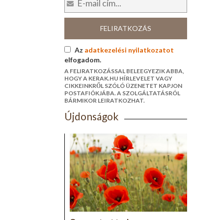
FELIRATKOZÁS
Az
adatkezelési nyilatkozatot
elfogadom.
A FELIRATKOZÁSSAL BELEEGYEZIK ABBA,
HOGY A KERAK.HU HÍRLEVELET VAGY
CIKKEINKRŐL SZÓLÓ ÜZENETET KAPJON
POSTAFIÓKJÁBA. A SZOLGÁLTATÁSRÓL
BÁRMIKOR LEIRATKOZHAT.
Újdonságok