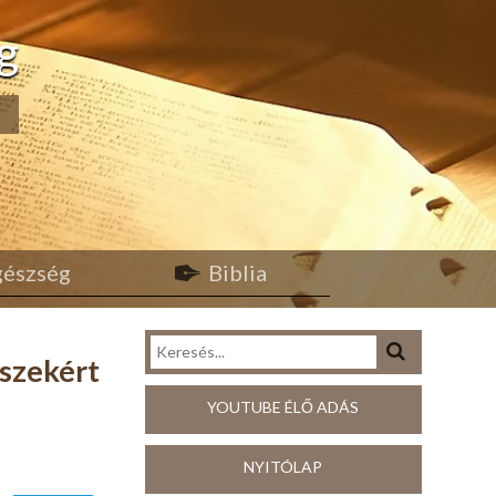
g
egészség
Biblia
észekért
YOUTUBE ÉLŐ ADÁS
NYITÓLAP