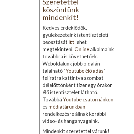
Szeretettel
köszöntünk
mindenkit!
Kedves érdeklődők,
gyülekezeteink istentiszteleti
beosztását
itt
lehet
megtekinteni.
Online
alkalmaink
továbbra is követhetőek.
Weboldalunk jobb oldalán
található "
Youtube élő adás
"
feliratra kattintva szombat
délelőttönként tizenegy órakor
élő istentisztelet látható.
Továbbá
Youtube csatornánkon
és
médiatárunkban
rendelkezésre állnak korábbi
video- és hanganyagaink.
Mindenkit szeretettel várunk!