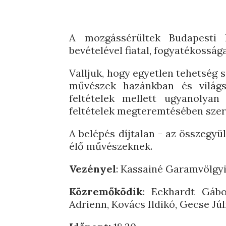
A mozgássérültek Budapesti 
bevételével fiatal, fogyatékossá
Valljuk, hogy egyetlen tehetség 
művészek hazánkban és világs
feltételek mellett ugyanolyan
feltételek megteremtésében szer
A belépés díjtalan - az összegy
élő művészeknek.
Vezényel
: Kassainé Garamvölgyi
Közremőködik
: Eckhardt Gábor
Adrienn, Kovács Ildikó, Gecse Júl