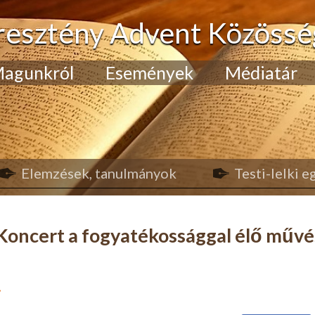
resztény Advent Közössé
agunkról
Események
Médiatár
Elemzések, tanulmányok
Testi-lelki 
 Koncert a fogyatékossággal élő műv
.