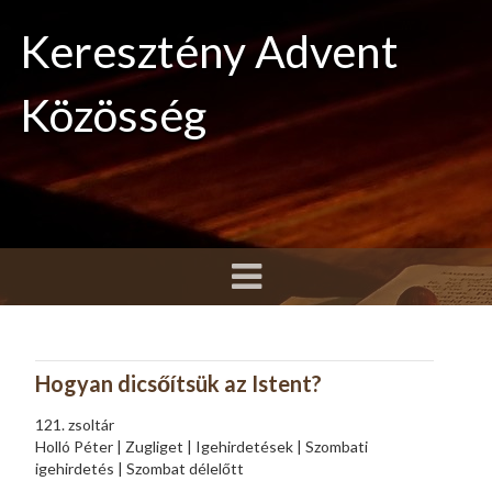
Keresztény Advent
Közösség
Hogyan dicsőítsük az Istent?
121. zsoltár
Holló Péter | Zugliget | Igehirdetések | Szombati
igehirdetés | Szombat délelőtt