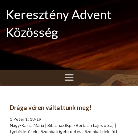
Keresztény Advent
Közösség
Drága véren váltattunk meg!
1 Péter 1: 18-19
Nagy-Kasza Mária | Bibliaház (Bp. - Bertalan Lajos utca) |
Igehirdetések | Szombati igehirdetés | Szombat délelőtt